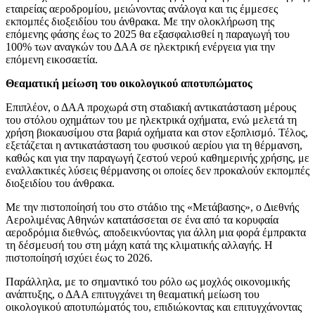
εταιρείας αεροδρομίου, μειώνοντας ανάλογα και τις έμμεσες
εκπομπές διοξειδίου του άνθρακα. Με την ολοκλήρωση της
επόμενης φάσης έως το 2025 θα εξασφαλισθεί η παραγωγή του
100% των αναγκών του ΔΑΑ σε ηλεκτρική ενέργεια για την
επόμενη εικοσαετία.
Θεαματική μείωση του οικολογικού αποτυπώματος
Επιπλέον, ο ΔΑΑ προχωρά στη σταδιακή αντικατάσταση μέρους
του στόλου οχημάτων του με ηλεκτρικά οχήματα, ενώ μελετά τη
χρήση βιοκαυσίμου στα βαριά οχήματα και στον εξοπλισμό. Τέλος,
εξετάζεται η αντικατάσταση του φυσικού αερίου για τη θέρμανση,
καθώς και για την παραγωγή ζεστού νερού καθημερινής χρήσης, με
εναλλακτικές λύσεις θέρμανσης οι οποίες δεν προκαλούν εκπομπές
διοξειδίου του άνθρακα.
Με την πιστοποίησή του στο στάδιο της «Μετάβασης», ο Διεθνής
Αερολιμένας Αθηνών κατατάσσεται σε ένα από τα κορυφαία
αεροδρόμια διεθνώς, αποδεικνύοντας για άλλη μια φορά έμπρακτα
τη δέσμευσή του στη μάχη κατά της κλιματικής αλλαγής. Η
πιστοποίησή ισχύει έως το 2026.
Παράλληλα, με το σημαντικό του ρόλο ως μοχλός οικονομικής
ανάπτυξης, ο ΔΑΑ επιτυγχάνει τη θεαματική μείωση του
οικολογικού αποτυπώματός του, επιδιώκοντας και επιτυγχάνοντας