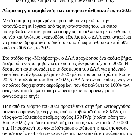
με στόχους και μέτρα μείωσης των εκπομπών τους.
Δέσμευση για εκμηδένιση των εκπομπών άνθρακα έως το 2025
Μετά από μία μακροχρόνια προσπάθεια να μειώσει την
κατανάλωση ενέργειας από τις εγκαταστάσεις του, με σειρά
παρεμβάσεων στον τρόπο λειτουργίας του αλλά και με επενδύσεις
σε νέο και λιγότερο ενεργοβόρο εξοπλισμό, ο ΔΑΑ έχει καταφέρει
να μειώσει δραματικά το δικό του αποτύπωμα άνθρακα κατά 60%
από το 2005 έως το 2022.
Στο στάδιο της «Μετάβασης», ο ΔΑΑ προχώρησε ένα ακόμα βήμα,
δεσμευόμενος σε μηδενικές εκπομπές άνθρακα μέχρι το 2025. Η
δέσμευση αυτή συνάδει με τη δέσμευση του ΔΑΑ για μηδενικό
αποτύπωμα άνθρακα μέχρι το 2025 μέσω του οδικού χάρτη Route
2025. Στο πλαίσιο του Route 2025, ο ΔΑΑ στοχεύει επίσης να γίνει
ο πρώτος διαχειριστής αεροδρομίων που θα καλύψει το 100% των
αναγκών του σε ηλεκτρική ενέργεια με ιδιοπαραγωγή από
ανανεώσιμες πηγές.
Ήδη από το Μάρτιο του 2023 προστέθηκε στην ήδη λειτουργούσα
μονάδα παραγωγής ενέργειας από φωτοβολταϊκά των 8 MWp, ο
νέος φωτοβολταϊκός σταθμός ισχύος 16 MWp (πρώτη φάση του
Route 2025) για ιδιοκατανάλωση, ο οποίος εκτείνεται σε 210.000
τ.μ. Η παραγωγή του φωτοβολταϊκού σταθμού της πρώτης φάσης
αντιστοιχεί στο 45% των αναγκών της ηλεκτρικής κατανάλωσης της