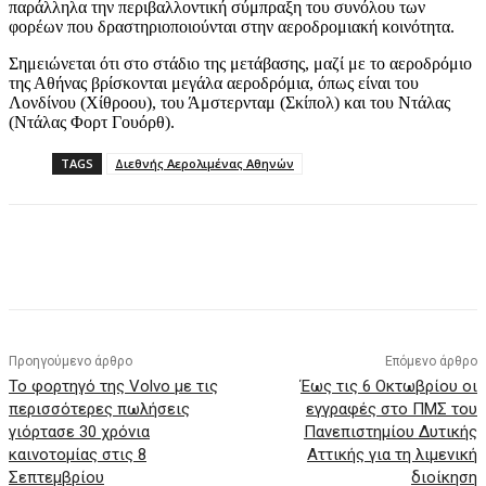
παράλληλα την περιβαλλοντική σύμπραξη του συνόλου των
φορέων που δραστηριοποιούνται στην αεροδρομιακή κοινότητα.
Σημειώνεται ότι στο στάδιο της μετάβασης, μαζί με το αεροδρόμιο
της Αθήνας βρίσκονται μεγάλα αεροδρόμια, όπως είναι του
Λονδίνου (Χίθροου), του Άμστερνταμ (Σκίπολ) και του Ντάλας
(Ντάλας Φορτ Γουόρθ).
TAGS
Διεθνής Αερολιμένας Αθηνών
Προηγούμενο άρθρο
Επόμενο άρθρο
Το φορτηγό της Volvo με τις
Έως τις 6 Οκτωβρίου οι
περισσότερες πωλήσεις
εγγραφές στο ΠΜΣ του
γιόρτασε 30 χρόνια
Πανεπιστημίου Δυτικής
καινοτομίας στις 8
Αττικής για τη λιμενική
Σεπτεμβρίου
διοίκηση