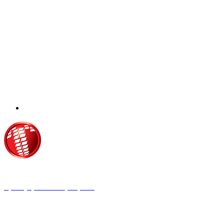
Τροίας 2, 152 35 Βριλήσσια
Τηλέφωνο:
210 68 00 470
Fax:
210 68 00 476,
Email:
tpress@tpress.gr