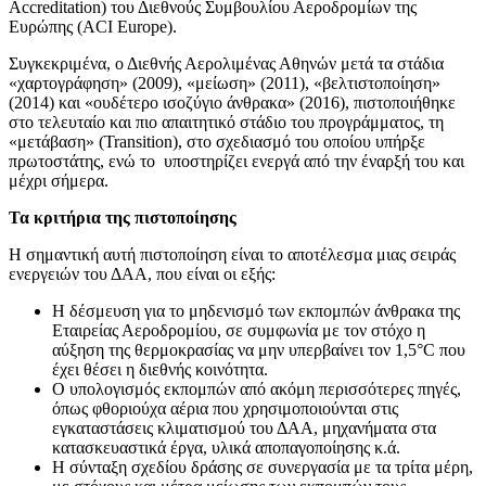
Accreditation) του Διεθνούς Συμβουλίου Αεροδρομίων της
Ευρώπης (ACI Europe).
Συγκεκριμένα, ο Διεθνής Αερολιμένας Αθηνών μετά τα στάδια
«χαρτογράφηση» (2009), «μείωση» (2011), «βελτιστοποίηση»
(2014) και «ουδέτερο ισοζύγιο άνθρακα» (2016), πιστοποιήθηκε
στο τελευταίο και πιο απαιτητικό στάδιο του προγράμματος, τη
«μετάβαση» (Transition), στο σχεδιασμό του οποίου υπήρξε
πρωτοστάτης, ενώ το υποστηρίζει ενεργά από την έναρξή του και
μέχρι σήμερα.
Τα κριτήρια της πιστοποίησης
Η σημαντική αυτή πιστοποίηση είναι το αποτέλεσμα μιας σειράς
ενεργειών του ΔΑΑ, που είναι οι εξής:
Η δέσμευση για το μηδενισμό των εκπομπών άνθρακα της
Εταιρείας Αεροδρομίου, σε συμφωνία με τον στόχο η
αύξηση της θερμοκρασίας να μην υπερβαίνει τον 1,5°C που
έχει θέσει η διεθνής κοινότητα.
Ο υπολογισμός εκπομπών από ακόμη περισσότερες πηγές,
όπως φθοριούχα αέρια που χρησιμοποιούνται στις
εγκαταστάσεις κλιματισμού του ΔΑΑ, μηχανήματα στα
κατασκευαστικά έργα, υλικά αποπαγοποίησης κ.ά.
Η σύνταξη σχεδίου δράσης σε συνεργασία με τα τρίτα μέρη,