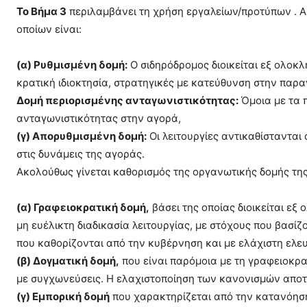
Το Βήμα 3
περιλαμβάνει τη χρήση εργαλείων/προτύπων . Αρ
οποίων είναι:
(α) Ρυθμισμένη δομή:
Ο σιδηρόδρομος διοικείται εξ ολοκ
κρατική ιδιοκτησία, στρατηγικές με κατεύθυνση στην παρ
Δομή περιορισμένης ανταγωνιστικότητας:
Όμοια με τα 
ανταγωνιστικότητας στην αγορά,
(γ) Απορυθμισμένη δομή:
Οι λειτουργίες αντικαθίστανται 
στις δυνάμεις της αγοράς.
Ακολούθως γίνεται καθορισμός της οργανωτικής δομής της
(α) Γραφειοκρατική δομή,
βάσει της οποίας διοικείται εξ
μη ευέλικτη διαδικασία λειτουργίας, με στόχους που βασίζ
που καθορίζονται από την κυβέρνηση και με ελάχιστη ελε
(β) Δογματική δομή,
που είναι παρόμοια με τη γραφειοκρ
με συγχωνεύσεις. Η ελαχιστοποίηση των κανονισμών αποτ
(γ) Εμπορική δομή
που χαρακτηρίζεται από την κατανόηση 