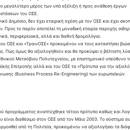
ι το μεγαλύτερο μέρος των υπό εξέλιξη ή προς ανάθεση έργων
αστάσεων του ΟΣΕ.
νικό Δημόσιο, δεν έχει εταιρική σχέση με τον ΟΣΕ και έχει σκο
 Προς το παρόν αποτελεί τη μοναδική εταιρία παροχής σιδη
κά, περιφερειακά, αλλά και διεθνή δρομολόγια.
ου ΟΣΕ και «ΤραινΟΣΕ» προκειμένου να τους καταστήσει βιώσι
ις. Πώς όμως θα αξιολογηθούν και θα προκύψει η βέλτιστη λύσ
νικού Μετσόβιου Πολυτεχνείου, με επιστημονικό υπεύθυνο τ
ϊκής Επιτροπής αλλά και του ΟΣΕ τα «Πρότυπα για την αξιολό
άνωσης (Business Process Re-Engineering) των ευρωπαϊκών
κού προγράμματος αναπτύχθηκε τέτοιο πρότυπο καθώς και Λογι
 είναι διαθέσιμο στον ΟΣΕ από τον Μάιο 2003. Το σύστημα αυ
μοσθεί από τη Πολιτεία, προκειμένου να αξιολογήσει τα διά