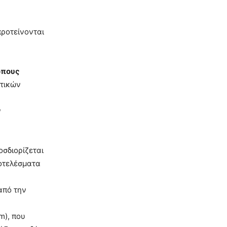
ροτείνονται
όπους
ατικών
ν
οσδιορίζεται
ποτελέσματα
από την
m), που