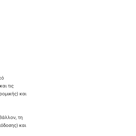
κό
αι τις
ρομικής) και
βάλλον, τη
πόδοσης) και