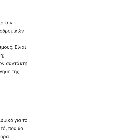
πό την
ροδρομικών
μους. Είναι
η;
ον συντάκτη
γηση της
σμικό για το
τό, που θα
φορα