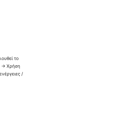
λουθεί το
 -> Χρήση
νέργειες /