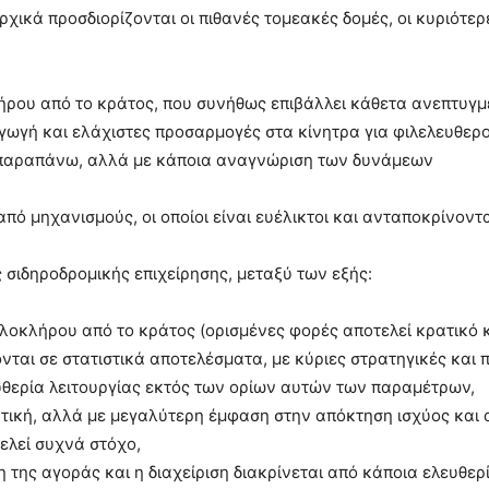
χικά προσδιορίζονται οι πιθανές τομεακές δομές, οι κυριότερ
λήρου από το κράτος, που συνήθως επιβάλλει κάθετα ανεπτυγμ
αγωγή και ελάχιστες προσαρμογές στα κίνητρα για φιλελευθερ
παραπάνω, αλλά με κάποια αναγνώριση των δυνάμεων
από μηχανισμούς, οι οποίοι είναι ευέλικτοι και ανταποκρίνοντ
 σιδηροδρομικής επιχείρησης, μεταξύ των εξής:
 ολοκλήρου από το κράτος (ορισμένες φορές αποτελεί κρατικό 
ονται σε στατιστικά αποτελέσματα, με κύριες στρατηγικές και π
υθερία λειτουργίας εκτός των ορίων αυτών των παραμέτρων,
ατική, αλλά με μεγαλύτερη έμφαση στην απόκτηση ισχύος και
ελεί συχνά στόχο,
της αγοράς και η διαχείριση διακρίνεται από κάποια ελευθερί