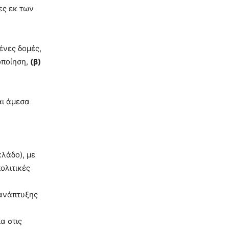
ες εκ των
ένες δομές,
οποίηση,
(β)
αι άμεσα
κλάδο), με
ολιτικές
 ανάπτυξης
α στις