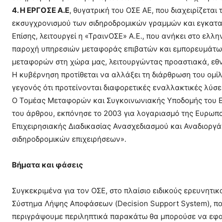
4. Η ΕΡΓΟΣΕ Α.Ε
, θυγατρική του ΟΣΕ ΑΕ, που διαχειρίζετα
εκσυγχρονισμού των σιδηροδρομικών γραμμών και εγκατ
Επίσης, λειτουργεί η «ΤραινΟΣΕ» Α.Ε., που ανήκει στο ελλη
παροχή υπηρεσιών μεταφοράς επιβατών και εμπορευμάτων.
μεταφορών στη χώρα μας, λειτουργώντας προαστιακά, εθνι
Η κυβέρνηση προτίθεται να αλλάξει τη διάρθρωση του ομίλ
γεγονός ότι προτείνονται διαφορετικές εναλλακτικές λύσε
Ο Τομέας Μεταφορών και Συγκοινωνιακής Υποδομής του Εθ
του άρθρου, εκπόνησε το 2003 για λογαριασμό της Ευρωπα
Επιχειρησιακής Διαδικασίας Ανασχεδιασμού και Αναδιοργ
σιδηροδρομικών επιχειρήσεων».
Βήματα και φάσεις
Συγκεκριμένα για τον ΟΣΕ, στο πλαίσιο ειδικούς ερευνητι
Σύστημα Λήψης Αποφάσεων (Decision Support System), που
περιγράψουμε περιληπτικά παρακάτω θα μπορούσε να εφαρ