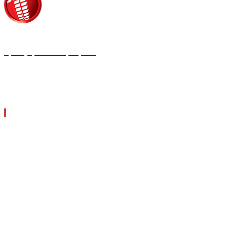
Τροίας 2, 152 35 Βριλήσσια
Τηλέφωνο:
210 68 00 470
Fax:
210 68 00 476,
Email:
tpress@tpress.gr
ΤΑ 9 ΠΕΡΙΟΔΙΚΑ ΜΑΣ
ΘΕΡΜΟΫΔΡΑΥΛΙΚΟΣ
ΗΛΕΚΤΡΟΛΟΓΟΣ
ΜΕΤΑΔΟΣΗ ΙΣΧΥΟΣ
ΕΡΓΟΤΑΞΙΑΚΑ ΘΕΜΑΤΑ
LOGISTICS & MANAGEMENT
CAR & TRUCK
ECOTEC
ASCEN TEC MAGAZINE
AGRO TEC MAGAZINE