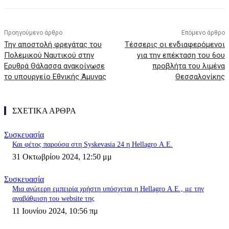
Προηγούμενο άρθρο
Επόμενο άρθρο
Την αποστολή φρεγάτας του
Τέσσερις οι ενδιαφερόμενοι
Πολεμικού Ναυτικού στην
για την επέκταση του 6ου
Ερυθρά Θάλασσα ανακοίνωσε
προβλήτα του λιμένα
το υπουργείο Εθνικής Άμυνας
Θεσσαλονίκης
ΣΧΕΤΙΚΑ ΑΡΘΡΑ
Συσκευασία
Και φέτος παρούσα στη Syskevasia 24 η Hellagro Α.Ε.
31 Οκτωβρίου 2024, 12:50 μμ
Συσκευασία
Μια ανώτερη εμπειρία χρήστη υπόσχεται η Hellagro Α.Ε., με την
αναβάθμιση του website της
11 Ιουνίου 2024, 10:56 πμ