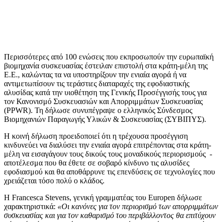
Περισσότερες από 100 ενώσεις που εκπροσωπούν την ευρωπαϊκή
βιομηχανία συσκευασίας έστειλαν επιστολή στα κράτη-μέλη της
Ε.Ε., καλώντας τα να υποστηρίξουν την ενιαία αγορά ή να
αντιμετωπίσουν τις τεράστιες διαταραχές της εφοδιαστικής
αλυσίδας κατά την υιοθέτηση της Γενικής Προσέγγισής τους για
τον Κανονισμό Συσκευασιών και Απορριμμάτων Συσκευασίας
(PPWR). Τη δήλωσε συνυπέγραψε ο ελληνικός Σύνδεσμος
Βιομηχανιών Παραγωγής Υλικών & Συσκευασίας (ΣΥΒΙΠΥΣ).
Η κοινή δήλωση προειδοποιεί ότι η τρέχουσα προσέγγιση
κινδυνεύει να διαλύσει την ενιαία αγορά επιτρέποντας στα κράτη-
μέλη να εισαγάγουν τους δικούς τους μοναδικούς περιορισμούς -
αποτέλεσμα που θα έθετε σε σοβαρό κίνδυνο τις αλυσίδες
εφοδιασμού και θα αποθάρρυνε τις επενδύσεις σε τεχνολογίες που
χρειάζεται τόσο πολύ ο κλάδος.
Η Francesca Stevens, γενική γραμματέας του Europen δήλωσε
χαρακτηριστικά:
«Οι κανόνες για τον περιορισμό των απορριμμάτων
συσκευασίας και για τον καθαρισμό του περιβάλλοντος θα επιτύχουν