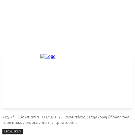
Αρχική
Συσκευασία
Ο ΣΥ.ΒΙ.Π.Υ.Σ. συνυπέγραψε την κοινή δήλωση των
ευρωπαϊκών ενώσεων για την προστασία...
Συσκευασία