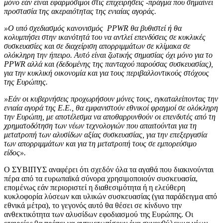
μόνο εάν είναι εφαρμόσιμοι στις επιχειρήσεις -πράγμα που σημαίνει
προστασία της ακεραιότητας της ενιαίας αγοράς.
»Ο υπό σχεδιασμός κανονισμός PPWR θα βυθιστεί ή θα
κολυμπήσει στην ικανότητά του να αντλεί επενδύσεις σε κυκλικές
συσκευασίες και σε διαχείριση απορριμμάτων σε κλίμακα σε
ολόκληρη την ήπειρο. Αυτό είναι ζωτικής σημασίας όχι μόνο για το
PPWR αλλά και (δεδομένης της πανταχού παρούσας συσκευασίας),
για την κυκλική οικονομία και για τους περιβαλλοντικούς στόχους
της Ευρώπης.
»Εάν οι κυβερνήσεις προχωρήσουν μόνες τους, εγκαταλείποντας την
ενιαία αγορά της Ε.Ε., θα εμφανιστούν εθνικοί φραγμοί σε ολόκληρη
την Ευρώπη, με αποτέλεσμα να αποθαρρυνθούν οι επενδυτές από τη
χρηματοδότηση των νέων τεχνολογιών που απαιτούνται για τη
μετατροπή των αλυσίδων αξίας συσκευασίας, για την επεξεργασία
των απορριμμάτων και για τη μετατροπή τους σε εμπορεύσιμο
είδος».
Ο ΣΥΒΙΠΥΣ αναφέρει ότι σχεδόν όλα τα αγαθά που διακινούνται
πέρα από τα ευρωπαϊκά σύνορα χρησιμοποιούν συσκευασία,
επομένως εάν περιοριστεί η διαθεσιμότητα ή η ελεύθερη
κυκλοφορία λύσεων και υλικών συσκευασίας (για παράδειγμα από
εθνικά μέτρα), το γεγονός αυτό θα θέσει σε κίνδυνο την
ανθεκτικότητα των αλυσίδων εφοδιασμού της Ευρώπης. Οι