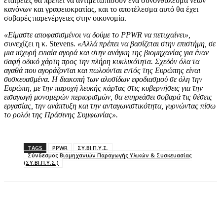
εταιρείες θα πρέπει να αντιμετωπίσουν ένα συνονθύλευμα νέων
κανόνων και γραφειοκρατίας, και το αποτέλεσμα αυτό θα έχει
σοβαρές παρενέργειες στην οικονομία.
«Είμαστε αποφασισμένοι να δούμε το PPWR να πετυχαίνει»,
συνεχίζει η κ. Stevens.
«Αλλά πρέπει να βασίζεται στην επιστήμη, σε
μια ισχυρή ενιαία αγορά και στην ανάγκη της βιομηχανίας για έναν
σαφή οδικό χάρτη προς την πλήρη κυκλικότητα. Σχεδόν όλα τα
αγαθά που αγοράζονται και πωλούνται εντός της Ευρώπης είναι
συσκευασμένα. Η διακοπή των αλυσίδων εφοδιασμού σε όλη την
Ευρώπη, με την παροχή λευκής κάρτας στις κυβερνήσεις για την
εισαγωγή μονομερών περιορισμών, θα επηρεάσει σοβαρά τις θέσεις
εργασίας, την ανάπτυξη και την ανταγωνιστικότητα, γυρνώντας πίσω
το ρολόι της Πράσινης Συμφωνίας».
TAGS
PPWR
ΣΥ.ΒΙ.Π.Υ.Σ.
Σύνδεσμος Βιομηχανιών Παραγωγής Υλικών & Συσκευασίας
(ΣΥ.ΒΙ.Π.Υ.Σ.)