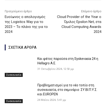
Προηγούμενο άρθρο
Επόμενο άρθρο
Ευοίωνος ο απολογισμός
Cloud Provider of the Year o
της Logistics Way για το
Όμιλος Epsilon Net, στα
2023 – Το πλάνο της για το
Cloud Computing Awards
2024
2024
ΣΧΕΤΙΚΑ ΑΡΘΡΑ
Και φέτος παρούσα στη Syskevasia 24 η
Hellagro Α.Ε.
31 Οκτωβρίου 2024, 12:50 μμ
Συσκευασία
Προβληματισμοί για το νέο τοπίο στη
συσκευασία, στο σεμινάριο ΣΥ.ΒΙ.Π.Υ.Σ.
και EUROPEN
24 Μαΐου 2024, 5:41 μμ
Συσκευασία