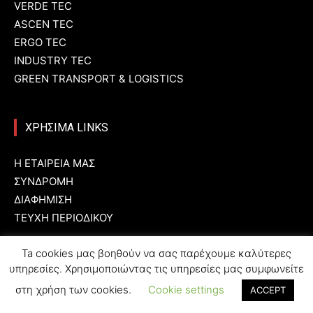
VERDE TEC
ASCEN TEC
ERGO TEC
INDUSTRY TEC
GREEN TRANSPORT & LOGISTICS
ΧΡΗΣΙΜΑ LINKS
Η ΕΤΑΙΡΕΙΑ ΜΑΣ
ΣΥΝΔΡΟΜΗ
ΔΙΑΦΗΜΙΣΗ
ΤΕΥΧΗ ΠΕΡΙΟΔΙΚΟΥ
Ta cookies μας βοηθούν να σας παρέχουμε καλύτερες
υπηρεσίες. Χρησιμοποιώντας τις υπηρεσίες μας συμφωνείτε
στη χρήση των cookies.
Cookie settings
ACCEPT
© Created by
T-Press