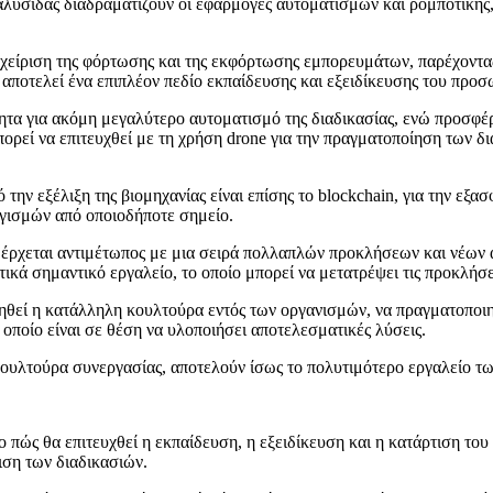
αλυσίδας διαδραματίζουν οι εφαρμογές αυτοματισμών και ρομποτικής
είριση της φόρτωσης και της εκφόρτωσης εμπορευμάτων, παρέχοντας
ποτελεί ένα επιπλέον πεδίο εκπαίδευσης και εξειδίκευσης του προσ
ητα για ακόμη μεγαλύτερο αυτοματισμό της διαδικασίας, ενώ προσφέ
εί να επιτευχθεί με τη χρήση drone για την πραγματοποίηση των διαδ
 την εξέλιξη της βιομηχανίας είναι επίσης το blockchain, για την ε
ογισμών από οποιοδήποτε σημείο.
tics έρχεται αντιμέτωπος με μια σειρά πολλαπλών προκλήσεων και νέ
ικά σημαντικό εργαλείο, το οποίο μπορεί να μετατρέψει τις προκλήσει
ργηθεί η κατάλληλη κουλτούρα εντός των οργανισμών, να πραγματοποιη
 οποίο είναι σε θέση να υλοποιήσει αποτελεσματικές λύσεις.
ουλτούρα συνεργασίας, αποτελούν ίσως το πολυτιμότερο εργαλείο τ
 πώς θα επιτευχθεί η εκπαίδευση, η εξειδίκευση και η κατάρτιση του
ιση των διαδικασιών.