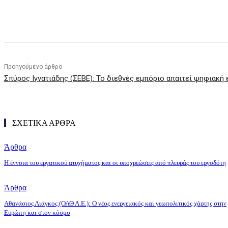
Κοινοποίηση
Προηγούμενο άρθρο
Σπύρος Ιγνατιάδης (ΣΕΒΕ): Το διεθνές εμπόριο απαιτεί ψηφιακή
ΣΧΕΤΙΚΑ ΑΡΘΡΑ
Άρθρα
Η έννοια του εργατικού ατυχήματος και οι υποχρεώσεις από πλευράς του εργοδότη
Άρθρα
Αθανάσιος Λιάγκος (ΟΛΘ Α.Ε.): Ο νέος ενεργειακός και γεωπολιτικός χάρτης στην
Ευρώπη και στον κόσμο