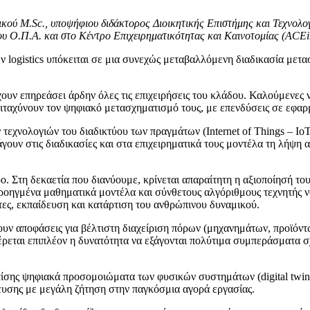
κού M.Sc., υποψήφιου διδάκτορος Διοικητικής Επιστήμης και Τεχνολο
 Ο.Π.Α. και στο Κέντρο Επιχειρηματικότητας και Καινοτομίας (ACEin
των logistics υπόκειται σε μια συνεχώς μεταβαλλόμενη διαδικασία μετ
χουν επηρεάσει άρδην όλες τις επιχειρήσεις του κλάδου. Καλούμενες
 επιταχύνουν τον ψηφιακό μετασχηματισμό τους, με επενδύσεις σε εφ
 τεχνολογιών του διαδικτύου των πραγμάτων (Internet of Things – 
αγάγουν στις διαδικασίες και στα επιχειρηματικά τους μοντέλα τη λή
. Στη δεκαετία που διανύουμε, κρίνεται απαραίτητη η αξιοποίησή το
ε προηγμένα μαθηματικά μοντέλα και σύνθετους αλγόριθμους τεχνητής ν
τες, εκπαίδευση και κατάρτιση του ανθρώπινου δυναμικού.
νουν αποφάσεις για βέλτιστη διαχείριση πόρων (μηχανημάτων, προϊόν
έρεται επιπλέον η δυνατότητα να εξάγονται πολύτιμα συμπεράσματα σ
σης ψηφιακά προσομοιώματα των φυσικών συστημάτων (digital twins
ευσης με μεγάλη ζήτηση στην παγκόσμια αγορά εργασίας.