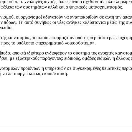
αμικού σε τεχνολογίες αιχμής, όπως είναι ο σχεδιασμός ολοκληρωμένω
ασφάλεια των συστημάτων αλλά και ο ψηφιακός μετασχηματισμός.
νισμού, οι οργανισμοί αδυνατούν να ανταποκριθούν σε αυτή την απαι
 πόρων. Γι’ αυτό συνήθως οι νέες ανάγκες καλύπτονται μέσω της συ
γνωσία.
ής καινοτομίας, το οποίο εφαρμοζόταν από τις περισσότερες επιχειρή
 προς το υπόλοιπο επιχειρηματικό «οικοσύστημα».
πίπεδο, αποκτά ιδιαίτερο ενδιαφέρον το σύστημα της ανοιχτής καινοτο
σει, με εξωτερικούς παράγοντες: ειδικούς, ομάδες ειδικών ή άλλους 
καινοτομικών προϊόντων ή υπηρεσιών σε συγκεκριμένες θεματικές περι
να λειτουργεί και ως εκπαιδευτική.