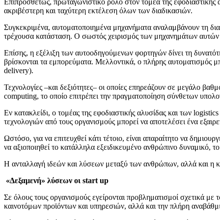
Επιπροσθέτως, πρωταγωνιστικό ρόλο στον τομέα της εφοδιαστικής 
ακριβέστερη και ταχύτερη εκτέλεση όλων των διαδικασιών.
Συγκεκριμένα, αυτοματοποιημένα μηχανήματα αναλαμβάνουν τη διαχ
τρέχουσα κατάσταση. Ο σωστός χειρισμός των μηχανημάτων αυτών α
Επίσης, η εξέλιξη των αυτοοδηγούμενων φορτηγών δίνει τη δυνατότ
βρίσκονται τα εμπορεύματα. Μελλοντικά, ο πλήρης αυτοματισμός μπορ
delivery).
Τεχνολογίες –και δεξιότητες– οι οποίες επηρεάζουν σε μεγάλο βαθμό
computing, το οποίο επιτρέπει την πραγματοποίηση σύνθετων υπολ
Εν κατακλείδι, ο τομέας της εφοδιαστικής αλυσίδας και των logis
τεχνολογιών από τους οργανισμούς μπορεί να αποτελέσει ένα εξαιρετ
Ωστόσο, για να επιτευχθεί κάτι τέτοιο, είναι απαραίτητο να δημιου
να αξιοποιηθεί το κατάλληλα εξειδικευμένο ανθρώπινο δυναμικό, το
Η ανταλλαγή ιδεών και λύσεων μεταξύ των ανθρώπων, αλλά και η κ
«Δεξαμενή» λύσεων οι start up
Σε όλους τους οργανισμούς εγείρονται προβληματισμοί σχετικά με το
καινοτόμων προϊόντων και υπηρεσιών, αλλά και την πλήρη αναβάθμ