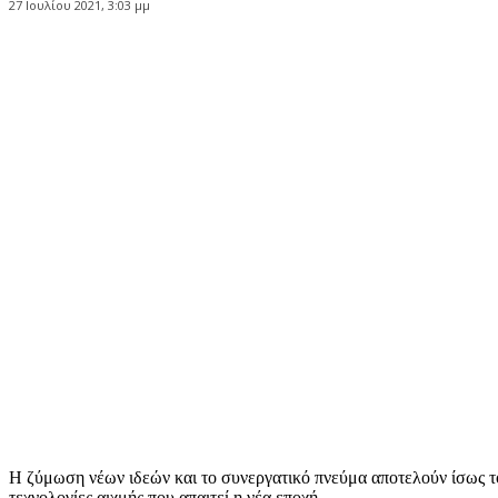
27 Ιουλίου 2021, 3:03 μμ
Κοινοποίηση
Η ζύμωση νέων ιδεών και το συνεργατικό πνεύμα αποτελούν ίσως τ
τεχνολογίες αιχμής που απαιτεί η νέα εποχή.