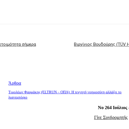
 ετοιμότητα σήμερα
Βιργίνιος Βουδούρης (TÜV H
Άρθρα
Τιμολέων Φαρμάκης (ELTRUN – ΟΠΑ): Η τεχνητή νοημοσύνη αλλάζει το
λιανεμπόριο
Νο 264 Ιούλιος
Γίνε Συνδρομητής