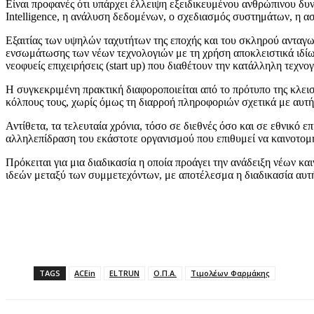
Είναι προφανές ότι υπάρχει έλλειψη εξειδικευμένου ανθρώπινου δυν
Intelligence, η ανάλυση δεδομένων, ο σχεδιασμός συστημάτων, η 
Εξαιτίας των υψηλών ταχυτήτων της εποχής και του σκληρού ανταγω
ενσωμάτωσης των νέων τεχνολογιών με τη χρήση αποκλειστικά ιδίων
νεοφυείς επιχειρήσεις (start up) που διαθέτουν την κατάλληλη τεχνο
Η συγκεκριμένη πρακτική διαφοροποιείται από το πρότυπο της κλειστ
κόλπους τους, χωρίς όμως τη διαρροή πληροφοριών σχετικά με αυτή
Αντίθετα, τα τελευταία χρόνια, τόσο σε διεθνές όσο και σε εθνικό ε
αλληλεπίδραση του εκάστοτε οργανισμού που επιθυμεί να καινοτομή
Πρόκειται για μια διαδικασία η οποία προάγει την ανάδειξη νέων 
ιδεών μεταξύ των συμμετεχόντων, με αποτέλεσμα η διαδικασία αυτή 
TAGS
ACEin
ELTRUN
Ο.Π.Α.
Τιμολέων Φαρμάκης