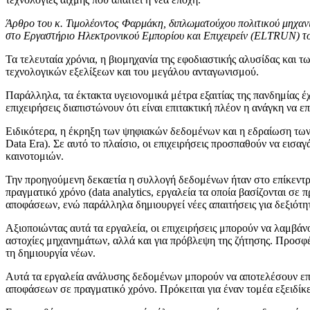
Άρθρο του κ. Τιμολέοντος Φαρμάκη, διπλωματούχου πολιτικού μηχανι
στο Εργαστήριο Ηλεκτρονικού Εμπορίου και Επιχειρείν (ELTRUN) του
Τα τελευταία χρόνια, η βιομηχανία της εφοδιαστικής αλυσίδας και 
τεχνολογικών εξελίξεων και του μεγάλου ανταγωνισμού.
Παράλληλα, τα έκτακτα υγειονομικά μέτρα εξαιτίας της πανδημίας έ
επιχειρήσεις διαπιστώνουν ότι είναι επιτακτική πλέον η ανάγκη να
Ειδικότερα, η έκρηξη των ψηφιακών δεδομένων και η εδραίωση των
Data Era). Σε αυτό το πλαίσιο, οι επιχειρήσεις προσπαθούν να εισ
καινοτομιών.
Την προηγούμενη δεκαετία η συλλογή δεδομένων ήταν στο επίκεντρο
πραγματικό χρόνο (data analytics, εργαλεία τα οποία βασίζονται σ
αποφάσεων, ενώ παράλληλα δημιουργεί νέες απαιτήσεις για δεξιότη
Αξιοποιώντας αυτά τα εργαλεία, οι επιχειρήσεις μπορούν να λαμβά
αστοχίες μηχανημάτων, αλλά και για πρόβλεψη της ζήτησης. Προσφ
τη δημιουργία νέων.
Αυτά τα εργαλεία ανάλυσης δεδομένων μπορούν να αποτελέσουν επί
αποφάσεων σε πραγματικό χρόνο. Πρόκειται για έναν τομέα εξειδίκ