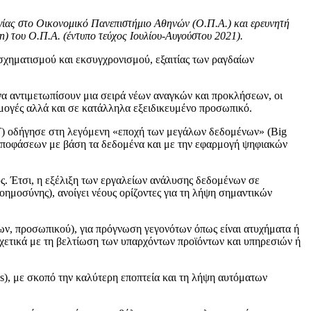
γίας στο Οικονομικό Πανεπιστήμιο Αθηνών (Ο.Π.Α.) και ερευνητή
) του Ο.Π.Α. (έντυπο τεύχος Ιουλίου-Αυγούστου 2021).
ασχηματισμού και εκσυγχρονισμού, εξαιτίας των ραγδαίων
 να αντιμετωπίσουν μια σειρά νέων αναγκών και προκλήσεων, οι
αρμογές αλλά και σε κατάλληλα εξειδικευμένο προσωπικό.
ΙοΤ) οδήγησε στη λεγόμενη «εποχή των μεγάλων δεδομένων» (Big
ψη αποφάσεων με βάση τα δεδομένα και με την εφαρμογή ψηφιακών
υς. Έτσι, η εξέλιξη των εργαλείων ανάλυσης δεδομένων σε
οημοσύνης), ανοίγει νέους ορίζοντες για τη λήψη σημαντικών
των, προσωπικού), για πρόγνωση γεγονότων όπως είναι ατυχήματα ή
χετικά με τη βελτίωση των υπαρχόντων προϊόντων και υπηρεσιών ή
), με σκοπό την καλύτερη εποπτεία και τη λήψη αυτόματων