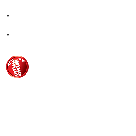
Τροίας 2, 152 35 Βριλήσσια
Τηλέφωνο:
210 68 00 470
Fax:
210 68 00 476,
Email:
tpress@tpress.gr