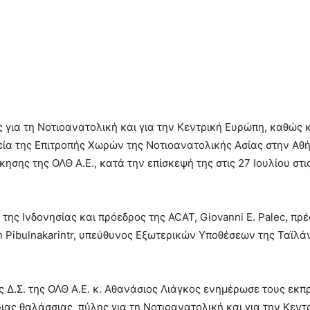
 για τη Νοτιοανατολική και για την Κεντρική Ευρώπη, καθώς κ
εία της Επιτροπής Χωρών της Νοτιοανατολικής Ασίας στην Αθ
κησης της ΟΛΘ Α.Ε., κατά την επίσκεψή της στις 27 Ιουλίου στι
 της Ινδονησίας και πρόεδρος της ACAT, Giovanni E. Palec, πρ
th Pibulnakarintr, υπεύθυνος Εξωτερικών Υποθέσεων της Ταϊλά
ς Δ.Σ. της ΟΛΘ Α.Ε. κ. Αθανάσιος Λιάγκος ενημέρωσε τους εκ
ιας θαλάσσιας πύλης για τη Νοτιοανατολική και για την Κεντ