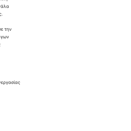
γάλα
ς.
σε την
ργων
ς
νεργασίας