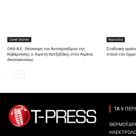
Cover Stories
Ναυτιλία
ΟΛΘ Α.Ε.: Επίσκεψη του Αντιπροέδρου της
Σταδιακή ομαλο
Κυβέρνησης, κ. Κωστή Χατζηδάκη, στον Λιμένα
στενά του Ορμο
Θεσσαλονίκης
ΤΑ 9 ΠΕΡ
ΘΕΡΜΟΫΔΡΑ
ΗΛΕΚΤΡΟΛ