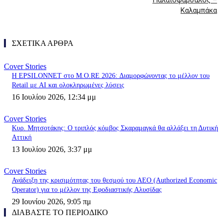
Παλαιοφάρσαλος –
Καλαμπάκα
ΣΧΕΤΙΚΑ ΑΡΘΡΑ
Cover Stories
Η EPSILONNET στο M.O.RE 2026: Διαμορφώνοντας το μέλλον του
Retail με AI και ολοκληρωμένες λύσεις
16 Ιουλίου 2026, 12:34 μμ
Cover Stories
Κυρ. Μητσοτάκης: Ο τριπλός κόμβος Σκαραμαγκά θα αλλάξει τη Δυτική
Αττική
13 Ιουλίου 2026, 3:37 μμ
Cover Stories
Ανάδειξη της κρισιμότητας του θεσμού του ΑΕΟ (Authorized Economic
Operator) για το μέλλον της Εφοδιαστικής Αλυσίδας
29 Ιουνίου 2026, 9:05 πμ
ΔΙΑΒΑΣΤΕ ΤΟ ΠΕΡΙΟΔΙΚΟ