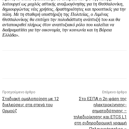
λειτουργεί ως μοχλός αστικής αναζωογόνησης για τη Θεσσαλονίκη,
δημιουργώντας νέες χρήσεις, δραστηριότητες και προοπτικές για την
πόλη. Με τη σταθερή υποστήριξη της Πολιτείας, ο Λιμένας
Θεσσαλονίκης θα επιτύχει την πολυδιάστατη ανάπτυξή του και θα
ανταποκριθεί πλήρως στον αναπτυξιακό ρόλο που καλείται να
διαδραματίσει για την οικονομία, την κοινωνία και τη Βόρεια
Ελλάδα»
.
Προηγούμενο άρθρο
Επόμενο άρθρο
Σταδιακή ομαλοποίηση με 12
Στο ΕΣΠΑ η 2η φάση της
διελεύσεις στα στενά του
ηλεκτροκίνησης-
Ορμούζ
σηματοδότησης –
τηλεδιοίκησης και ETCS L1
στη σιδηροδρομική γραμμή