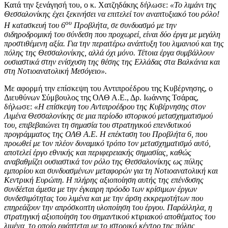
Κατά την ξενάγησή του, ο κ. Χατζηδάκης δήλωσε:
«Το λιμάνι της
Θεσσαλονίκης έχει ξεκινήσει να επιτελεί τον αναπτυξιακό του ρόλο!
ου
Η κατασκευή του 6
Προβλήτα, σε συνδυασμό με την
σιδηροδρομική του σύνδεση που προχωρεί, είναι δύο έργα με μεγάλη
προστιθέμενη αξία. Για την περαιτέρω ανάπτυξη του λιμανιού και της
πόλης της Θεσσαλονίκης, αλλά όχι μόνο. Τέτοια έργα συμβάλλουν
ουσιαστικά στην ενίσχυση της θέσης της Ελλάδας στα Βαλκάνια και
στη Νοτιοανατολική Μεσόγειο».
Με αφορμή την επίσκεψη του Αντιπροέδρου της Κυβέρνησης, ο
Διευθύνων Σύμβουλος της ΟΛΘ Α.Ε., Δρ. Ιωάννης Τσάρας,
δήλωσε:
«Η επίσκεψη του Αντιπροέδρου της Κυβέρνησης στον
Λιμένα Θεσσαλονίκης σε μια περίοδο ιστορικού μετασχηματισμού
του, επιβεβαιώνει τη σημασία του στρατηγικού επενδυτικού
προγράμματος της ΟΛΘ Α.Ε. Η επέκταση του Προβλήτα 6, που
προωθεί με τον πλέον δυναμικό τρόπο τον μετασχηματισμό αυτό,
αποτελεί έργο εθνικής και περιφερειακής σημασίας, καθώς
αναβαθμίζει ουσιαστικά τον ρόλο της Θεσσαλονίκης ως πύλης
εμπορίου και συνδυασμένων μεταφορών για τη Νοτιοανατολική και
Κεντρική Ευρώπη. Η πλήρης αξιοποίηση αυτής της επένδυσης
συνδέεται άμεσα με την έγκαιρη πρόοδο των κρίσιμων έργων
συνδεσιμότητας του λιμένα και με την άρση εκκρεμοτήτων που
επηρεάζουν την απρόσκοπτη υλοποίηση του έργου. Παράλληλα, η
στρατηγική αξιοποίηση του σημαντικού κτιριακού αποθέματος του
λιμένα, το οποίο εφάπτεται με το ιστορικό κέντρο της πόλης,