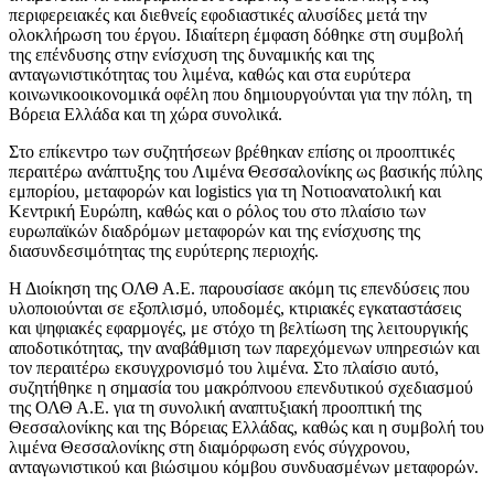
περιφερειακές και διεθνείς εφοδιαστικές αλυσίδες μετά την
ολοκλήρωση του έργου. Ιδιαίτερη έμφαση δόθηκε στη συμβολή
της επένδυσης στην ενίσχυση της δυναμικής και της
ανταγωνιστικότητας του λιμένα, καθώς και στα ευρύτερα
κοινωνικοοικονομικά οφέλη που δημιουργούνται για την πόλη, τη
Βόρεια Ελλάδα και τη χώρα συνολικά.
Στο επίκεντρο των συζητήσεων βρέθηκαν επίσης οι προοπτικές
περαιτέρω ανάπτυξης του Λιμένα Θεσσαλονίκης ως βασικής πύλης
εμπορίου, μεταφορών και logistics για τη Νοτιοανατολική και
Κεντρική Ευρώπη, καθώς και ο ρόλος του στο πλαίσιο των
ευρωπαϊκών διαδρόμων μεταφορών και της ενίσχυσης της
διασυνδεσιμότητας της ευρύτερης περιοχής.
Η Διοίκηση της ΟΛΘ Α.Ε. παρουσίασε ακόμη τις επενδύσεις που
υλοποιούνται σε εξοπλισμό, υποδομές, κτιριακές εγκαταστάσεις
και ψηφιακές εφαρμογές, με στόχο τη βελτίωση της λειτουργικής
αποδοτικότητας, την αναβάθμιση των παρεχόμενων υπηρεσιών και
τον περαιτέρω εκσυγχρονισμό του λιμένα. Στο πλαίσιο αυτό,
συζητήθηκε η σημασία του μακρόπνοου επενδυτικού σχεδιασμού
της ΟΛΘ Α.Ε. για τη συνολική αναπτυξιακή προοπτική της
Θεσσαλονίκης και της Βόρειας Ελλάδας, καθώς και η συμβολή του
λιμένα Θεσσαλονίκης στη διαμόρφωση ενός σύγχρονου,
ανταγωνιστικού και βιώσιμου κόμβου συνδυασμένων μεταφορών.