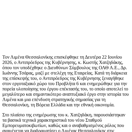
Τον Λιμένα Θεσσαλονίκης επισκέφθηκε τη Δευτέρα 22 Ιουνίου
2026, ο Αντιπρόεδρος της Κυβέρνησης, κ. Κωστής Χατζηδάκης,
όπου τον υποδέχθηκε ο Διευθύνων Σύμβουλος της ΟΛΘ Α.Ε., Δρ.
Ιωάννης Τσάρας, μαζί με στελέχη της Εταιρείας. Κατά τη διάρκεια
της επίσκεψής του, ο Αντιπρόεδρος της Κυβέρνησης ξεναγήθηκε
στον εργοταξιακό χώρο του Προβλήτα 6 και ενημερώθηκε για την
πορεία υλοποίησης του έργου επέκτασής του, το οποίο αποτελεί το
μεγαλύτερο και σημαντικότερο αναπτυξιακό έργο στην ιστορία του
Λιμένα και μια επένδυση στρατηγικής σημασίας για τη
Θεσσαλονίκη, τη Βόρεια Ελλάδα και την εθνική οικονομία.
Στο πλαίσιο της ενημέρωσης του κ. Χατζηδάκη, παρουσιάστηκαν
τα βασικά τεχνικά χαρακτηριστικά του νέου Σταθμού
Εμπορευματοκιβωτίων, καθώς και ο αναβαθμισμένος ρόλος που
αναμένεται να διαδραματίσει ο Λιμένας Θεσσαλονίκης στις