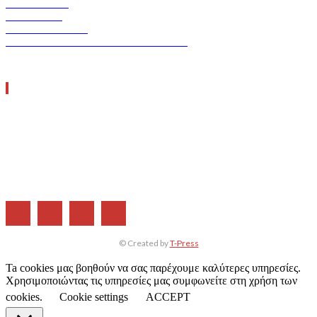
ASCEN TEC
ERGO TEC
INDUSTRY TEC
GREEN TRANSPORT & LOGISTICS
ΧΡΗΣΙΜΑ LINKS
Η ΕΤΑΙΡΕΙΑ ΜΑΣ
ΣΥΝΔΡΟΜΗ
ΔΙΑΦΗΜΙΣΗ
ΤΕΥΧΗ ΠΕΡΙΟΔΙΚΟΥ
© Created by
T-Press
Ta cookies μας βοηθούν να σας παρέχουμε καλύτερες υπηρεσίες.
Χρησιμοποιώντας τις υπηρεσίες μας συμφωνείτε στη χρήση των
cookies.
Cookie settings
ACCEPT