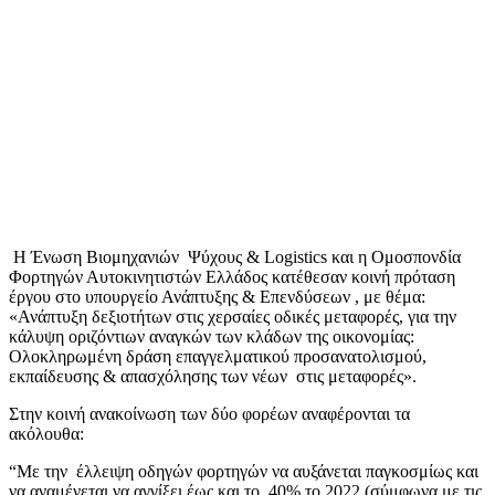
Η Ένωση Βιομηχανιών Ψύχους & Logistics και η Ομοσπονδία
Φορτηγών Αυτοκινητιστών Ελλάδος κατέθεσαν κοινή πρόταση
έργου στο υπουργείο Ανάπτυξης & Επενδύσεων , με θέμα:
«Ανάπτυξη δεξιοτήτων στις χερσαίες οδικές μεταφορές, για την
κάλυψη οριζόντιων αναγκών των κλάδων της οικονομίας:
Ολοκληρωμένη δράση επαγγελματικού προσανατολισμού,
εκπαίδευσης & απασχόλησης των νέων στις μεταφορές».
Στην κοινή ανακοίνωση των δύο φορέων αναφέρονται τα
ακόλουθα:
“Με την έλλειψη οδηγών φορτηγών να αυξάνεται παγκοσμίως και
να αναμένεται να αγγίξει έως και το 40% το 2022 (σύμφωνα με τις