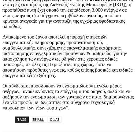
νεότερες εκτιμήσεις της Διεθνούς Ένωσης Μεταφορέων [IRU]), η
προσπάθεια αυτή έχει σκοπό την εκπαίδευση
3.000 ανέργων
σε
νέους οδηγούς στο σύγχρονο περιβάλλον εργασίας, το οποίο
κρίνεται αναγκαίο για την ανάπτυξη της εγχώριας εφοδιαστικής
αλυσίδας.
Αντικείμενο του έργου αποτελεί η παροχή υπηρεσιών
επαγγελματικής πληροφόρησης, προσανατολισμού,
συμβουλευτικής, συνεχιζόμενης επαγγελματικής κατάρτισης,
πιστοποίησης επαγγελματικών προσόντων & μαθητείας για την
απασχόληση των ανέργων ως οδηγών στις χερσαίες οδικές
μεταφορές, σε όλες τις Περιφέρειες της χώρας, ώστε να
αποκτήσουν πρόσθετες γνώσεις, καθώς επίσης βασικές και ειδικές
επαγγελματικές δεξιότητες.
Οι σύνδεσμοι προσδοκούν να ενσωματώσουν μεγάλο μέρος
ανέργων, αναδεικνύοντας το επάγγελμα του οδηγού, αλλά και να
αυξήσουν την ενσωμάτωση των γυναικών σε αυτό, δημιουργώντας
ένα νέο προφίλ με δεξιότητες στο σύγχρονο τεχνολογικό
«πρόσωπο» των νέων φορτηγών”.
TAGS
ΕΒΨ&L
ΟΦΑΕ