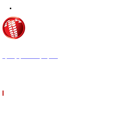
Τροίας 2, 152 35 Βριλήσσια
Τηλέφωνο:
210 68 00 470
Fax:
210 68 00 476,
Email:
tpress@tpress.gr
ΤΑ 9 ΠΕΡΙΟΔΙΚΑ ΜΑΣ
ΘΕΡΜΟΫΔΡΑΥΛΙΚΟΣ
ΗΛΕΚΤΡΟΛΟΓΟΣ
ΜΕΤΑΔΟΣΗ ΙΣΧΥΟΣ
ΕΡΓΟΤΑΞΙΑΚΑ ΘΕΜΑΤΑ
LOGISTICS & MANAGEMENT
CAR & TRUCK