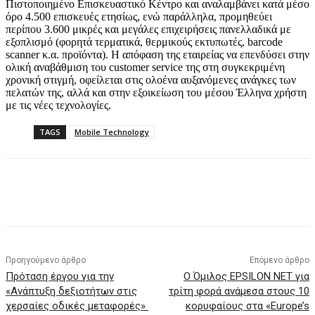
Πιστοποιημένο Επισκευαστικό Κέντρο και αναλαμβάνει κατά μέσο
όρο 4.500 επισκευές ετησίως, ενώ παράλληλα, προμηθεύει
περίπου 3.600 μικρές και μεγάλες επιχειρήσεις πανελλαδικά με
εξοπλισμό (φορητά τερματικά, θερμικούς εκτυπωτές, barcode
scanner κ.α. προϊόντα). Η απόφαση της εταιρείας να επενδύσει στην
ολική αναβάθμιση του customer service της στη συγκεκριμένη
χρονική στιγμή, οφείλεται στις ολοένα αυξανόμενες ανάγκες των
πελατών της, αλλά και στην εξοικείωση του μέσου Έλληνα χρήστη
με τις νέες τεχνολογίες.
TAGS
Mobile Technology
Προηγούμενο άρθρο
Επόμενο άρθρο
Πρόταση έργου για την
Ο Όμιλος EPSILON NET για
«Ανάπτυξη δεξιοτήτων στις
τρίτη φορά ανάμεσα στους 10
χερσαίες οδικές μεταφορές»
κορυφαίους στα «Europe’s