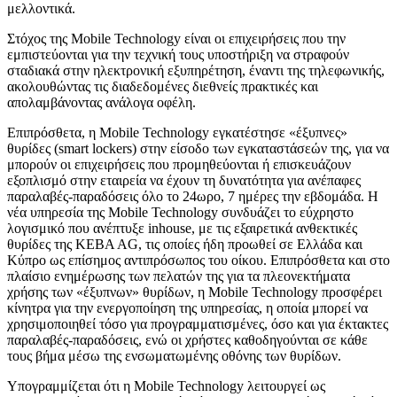
μελλοντικά.
Στόχος της Mobile Technology είναι οι επιχειρήσεις που την
εμπιστεύονται για την τεχνική τους υποστήριξη να στραφούν
σταδιακά στην ηλεκτρονική εξυπηρέτηση, έναντι της τηλεφωνικής,
ακολουθώντας τις διαδεδομένες διεθνείς πρακτικές και
απολαμβάνοντας ανάλογα οφέλη.
Επιπρόσθετα, η Mobile Technology εγκατέστησε «έξυπνες»
θυρίδες (smart lockers) στην είσοδο των εγκαταστάσεών της, για να
μπορούν οι επιχειρήσεις που προμηθεύονται ή επισκευάζουν
εξοπλισμό στην εταιρεία να έχουν τη δυνατότητα για ανέπαφες
παραλαβές-παραδόσεις όλο το 24ωρο, 7 ημέρες την εβδομάδα. Η
νέα υπηρεσία της Mobile Technology συνδυάζει το εύχρηστο
λογισμικό που ανέπτυξε inhouse, με τις εξαιρετικά ανθεκτικές
θυρίδες της KEBA AG, τις οποίες ήδη προωθεί σε Ελλάδα και
Κύπρο ως επίσημος αντιπρόσωπος του οίκου. Επιπρόσθετα και στο
πλαίσιο ενημέρωσης των πελατών της για τα πλεονεκτήματα
χρήσης των «έξυπνων» θυρίδων, η Mobile Technology προσφέρει
κίνητρα για την ενεργοποίηση της υπηρεσίας, η οποία μπορεί να
χρησιμοποιηθεί τόσο για προγραμματισμένες, όσο και για έκτακτες
παραλαβές-παραδόσεις, ενώ οι χρήστες καθοδηγούνται σε κάθε
τους βήμα μέσω της ενσωματωμένης οθόνης των θυρίδων.
Υπογραμμίζεται ότι η Mobile Technology λειτουργεί ως