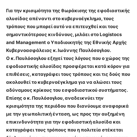
Για την κρισιμότητα της θωράκισης της εφοδιαστικής
αλυσίδας απέναντι στο κυβερνοέγκλημα, τους
τρόπους που μπορεί αυτό να επιτευχθεί και τους
σημαντικότερους κινδύνους, μιλάει στο
Logistocs
and
Management
ο Υποδιοικητής της Εθνικής Αρχής
Κυβερνοασφάλειας κ. Ιωάννης Παυλόσογλου.
Ο κ. Παυλόσογλου εξηγεί τους λόγους που ο χώρος της
εφοδιαστικής αλυσίδας προσφέρεται κατά κόρον για
επιθέσεις, καταγράφει τους τρόπους και τις δούς που
ακολουθεί το κυβερνοέγκλημα για να αλώσει τους
αδύναμους κρίκους του εσφοδιαστικού συστήματος.
Επίσης ο κ. Παυλόσογλου, αναδεικνύει την
κρισιμότητα της περιόδου που διανύουμε αναφορικά
με την γεωπολιτική ένταση, ως προς την αυξημένη
επικινδυνότητα για την εφοδιαστική αλυσίδα και
καταγράφει τους τρόπους που η πολιτεία στέκεται