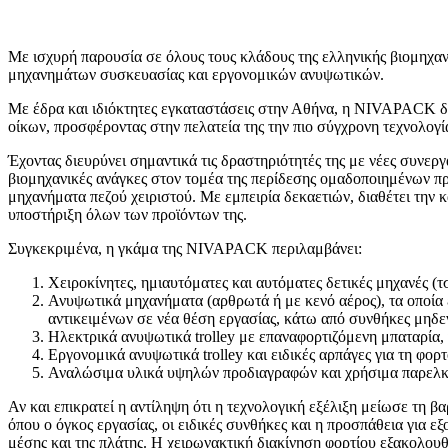
Με ισχυρή παρουσία σε όλους τους κλάδους της ελληνικής βιομηχαν
μηχανημάτων συσκευασίας και εργονομικών ανυψωτικών.
Με έδρα και ιδιόκτητες εγκαταστάσεις στην Αθήνα, η NIVAPACK 
οίκων, προσφέροντας στην πελατεία της την πιο σύγχρονη τεχνολογί
Έχοντας διευρύνει σημαντικά τις δραστηριότητές της με νέες συνερ
βιομηχανικές ανάγκες στον τομέα της περίδεσης ομαδοποιημένων προ
μηχανήματα πεζού χειριστού. Με εμπειρία δεκαετιών, διαθέτει την 
υποστήριξη όλων των προϊόντων της.
Συγκεκριμένα, η γκάμα της NIVAPACK περιλαμβάνει:
Χειροκίνητες, ημιαυτόματες και αυτόματες δετικές μηχανές (τ
Ανυψωτικά μηχανήματα (αρθρωτά ή με κενό αέρος), τα οποία 
αντικειμένων σε νέα θέση εργασίας, κάτω από συνθήκες μηδε
Ηλεκτρικά ανυψωτικά trolley με επαναφορτιζόμενη μπαταρία,
Εργονομικά ανυψωτικά trolley και ειδικές αρπάγες για τη φο
Αναλώσιμα υλικά υψηλών προδιαγραφών και χρήσιμα παρελκό
Αν και επικρατεί η αντίληψη ότι η τεχνολογική εξέλιξη μείωσε τη β
όπου ο όγκος εργασίας, οι ειδικές συνθήκες και η προσπάθεια για 
μέσης και της πλάτης. Η χειρωνακτική διακίνηση φορτίου εξακολουθ