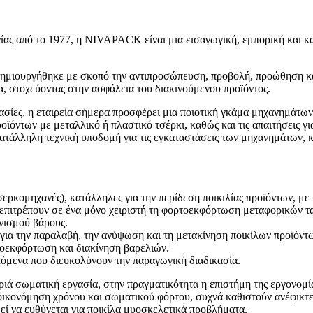
ίας από το 1977, η NIVAPACK είναι μια εισαγωγική, εμπορική και κ
δημιουργήθηκε με σκοπό την αντιπροσώπευση, προβολή, προώθηση κα
α, στοχεύοντας στην ασφάλεια του διακινούμενου προϊόντος.
γασίες, η εταιρεία σήμερα προσφέρει μια ποιοτική γκάμα μηχανημάτων
ϊόντων με μεταλλικό ή πλαστικό τσέρκι, καθώς και τις απαιτήσεις γ
κατάλληλη τεχνική υποδομή για τις εγκαταστάσεις των μηχανημάτων, 
σερκομηχανές), κατάλληλες για την περίδεση ποικιλίας προϊόντων, με
επιτρέπουν σε ένα μόνο χειριστή τη φορτοεκφόρτωση μεταφορικών τα
νισμού βάρους.
 για την παραλαβή, την ανύψωση και τη μετακίνηση ποικίλων προϊόντ
ρτοεκφόρτωση και διακίνηση βαρελιών.
μενα που διευκολύνουν την παραγωγική διαδικασία.
αριά σωματική εργασία, στην πραγματικότητα η επιστήμη της εργονομία
εξοικονόμηση χρόνου και σωματικού φόρτου, συχνά καθιστούν ανέφικτ
εί να ευθύνεται για ποικίλα μυοσκελετικά προβλήματα.