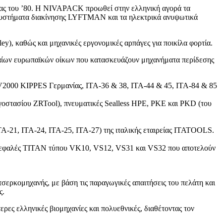
τίας του ’80. Η NIVAPACK προωθεί στην ελληνική αγορά τα
τα συστήματα διακίνησης LYFTMAN και τα ηλεκτρικά ανυψωτικά
y), καθώς και μηχανικές εργονομικές αρπάγες για ποικίλα φορτία.
υφαίων ευρωπαϊκών οίκων που κατασκευάζουν μηχανήματα περίδεσης
V2000 KIPPES Γερμανίας, ΙΤΑ-36 & 38, ΙΤΑ-44 & 45, ITA-84 & 85
ργοστασίου ZRTool), πνευματικές Sealless HPE, PKE και PKD (του
ΤΑ-21, ΙΤΑ-24, ΙΤΑ-25, ΙΤΑ-27) της ιταλικής εταιρείας ITATOOLS.
ές κεφαλές ΤΙΤΑΝ τύπου VK10, VS12, VS31 και VS32 που αποτελούν
τσερκομηχανής, με βάση τις παραγωγικές απαιτήσεις του πελάτη και
ς.
ες ελληνικές βιομηχανίες και πολυεθνικές, διαθέτοντας τον