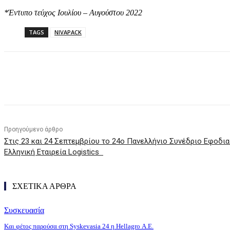
*Έντυπο τεύχος Ιουλίου – Αυγούστου 2022
TAGS
NIVAPACK
Κοινοποίηση
Προηγούμενο άρθρο
Στις 23 και 24 Σεπτεμβρίου το 24ο Πανελλήνιο Συνέδριο Εφοδι
Ελληνική Εταιρεία Logistics
ΣΧΕΤΙΚΑ ΑΡΘΡΑ
Συσκευασία
Και φέτος παρούσα στη Syskevasia 24 η Hellagro Α.Ε.