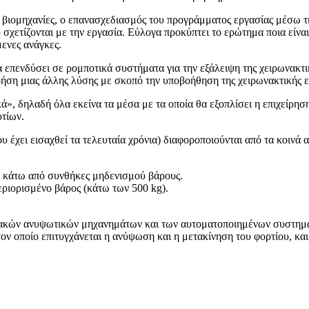
βιομηχανίες, ο επανασχεδιασμός του προγράμματος εργασίας μέσω τη
 σχετίζονται με την εργασία. Εύλογα προκύπτει το ερώτημα ποια ε
μενες ανάγκες.
 επενδύσει σε ρομποτικά συστήματα για την εξάλειψη της χειρωνακτι
ήση μιας άλλης λύσης με σκοπό την υποβοήθηση της χειρωνακτικής ε
, δηλαδή όλα εκείνα τα μέσα με τα οποία θα εξοπλίσει η επιχείρησ
τίων.
έχει εισαχθεί τα τελευταία χρόνια) διαφοροποιούνται από τα κοινά α
ν κάτω από συνθήκες μηδενισμού βάρους.
ριορισμένο βάρος (κάτω των 500 kg).
ιακών ανυψωτικών μηχανημάτων και των αυτοματοποιημένων συστημά
ον οποίο επιτυγχάνεται η ανύψωση και η μετακίνηση του φορτίου, και 