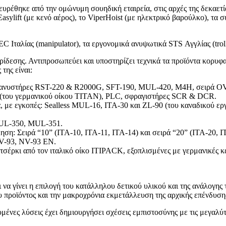
υρέθηκε από την ομώνυμη σουηδική εταιρεία, στις αρχές της δεκαε
asylift (με κενό αέρος), τo ViperHoist (με ηλεκτρικό βαρούλκο), 
Ιταλίας (manipulator), τα εργονομικά ανυψωτικά STS Αγγλίας (trolle
ρίδεσης. Αντιπροσωπεύει και υποστηρίζει τεχνικά τα προϊόντα κορ
της είναι:
: Τανυστήρες RST-220 & R2000G, SFT-190, MUL-420, Μ4Η, σειρά O
m (του γερμανικού οίκου TITAN), PLC, σφραγιστήρες SCR & DCR.
α, με εγκοπές: Sealless MUL-16, ITA-30 και ZL-90 (του καναδικού ε
 MUL-350, MUL-351.
ση: Σειρά “10” (ITA-10, ITA-11, ITA-14) και σειρά “20” (ΙΤΑ-20, Ι
NV-93, NV-93 EN.
 τσέρκι από τον ιταλικό οίκο ITIPACK, εξοπλισμένες με γερμανικ
α γίνει η επιλογή του κατάλληλου δετικού υλικού και της ανάλογης 
υ προϊόντος και την μακροχρόνια εκμετάλλευση της αρχικής επένδυση
νες λύσεις έχει δημιουργήσει σχέσεις εμπιστοσύνης με τις μεγαλύτερ