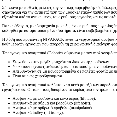
Σύμφωνα με διεθνείς μελέτες εργονομικής παρέμβασης σε διάφορες 
στρατηγική για την αντιμετώπιση των μυοσκελετικών παθήσεων που
εξαρτάται από το αντικείμενο, τους ρυθμούς εργασίας και τις υφιστά
Για παράδειγμα, μια βιομηχανία με αυξημένους ρυθμούς εργασίας θα
καλυφθεί με αυτοματοποιημένα συστήματα, είναι επιβεβλημένη η χρ
Η λύση που προτείνει η NIVAPACK είναι τα «εργονομικά ανυψωτικά»
καθημερινών εργασιών που αφορούν τη χειρωνακτική διακίνηση φορ
Τα εργονομικά ανυψωτικά (Cobotics σύμφωνα με τον νεολογισμό που 
Στοχεύουν στην μεγάλη συχνότητα διακίνησης προϊόντων.
Υιοθετούν τεχνικές ανύψωσης και μετατόπισης των προϊόντω
Απευθύνονται σε μη μοναδοποιημένα σε παλέτες φορτία με πε
Είναι κυρίως χειροδηγούμενα.
Τα εργονομικά ανυψωτικά καλύπτουν το κενό μεταξύ των παραδοσ
εργαζόμενους. Οι τύποι τους διακρίνονται κυρίως από τον τρόπο με τ
Ανυψωτικά με φυσούνα και κενό αέρος (lift tube).
Ανυψωτικά με σύρμα και βαρούλκο (lift hoist).
Ανυψωτικά με αρθρωτό πρόβολο (manipulator).
Ανυψωτικά trolley (lift trolley).