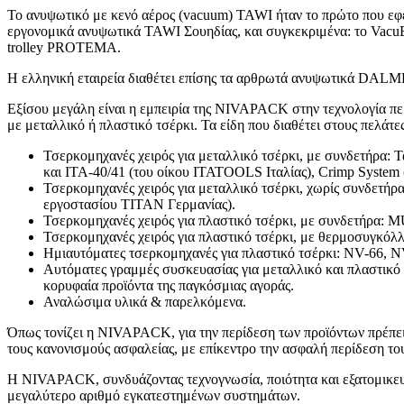
Το ανυψωτικό με κενό αέρος (vacuum) TAWI ήταν το πρώτο που εφε
εργονομικά ανυψωτικά TAWI Σουηδίας, και συγκεκριμένα: το VacuE
trolley PROTEMA.
Η ελληνική εταιρεία διαθέτει επίσης τα αρθρωτά ανυψωτικά DALMEC 
Εξίσου μεγάλη είναι η εμπειρία της NIVAPACK στην τεχνολογία πε
με μεταλλικό ή πλαστικό τσέρκι. Τα είδη που διαθέτει στους πελάτες 
Τσερκομηχανές χειρός για μεταλλικό τσέρκι, με συνδετήρα
και ΙΤΑ-40/41 (του οίκου ITATOOLS Ιταλίας), Crimp Syste
Τσερκομηχανές χειρός για μεταλλικό τσέρκι, χωρίς συνδετήρ
εργοστασίου ΤIΤΑΝ Γερμανίας).
Τσερκομηχανές χειρός για πλαστικό τσέρκι, με συνδετήρα:
Τσερκομηχανές χειρός για πλαστικό τσέρκι, με θερμοσυγκόλλη
Ημιαυτόματες τσερκομηχανές για πλαστικό τσέρκι: NV-66, 
Αυτόματες γραμμές συσκευασίας για μεταλλικό και πλαστικό
κορυφαία προϊόντα της παγκόσμιας αγοράς.
Αναλώσιμα υλικά & παρελκόμενα.
Όπως τονίζει η NIVAPACK, για την περίδεση των προϊόντων πρέπει ν
τους κανονισμούς ασφαλείας, με επίκεντρο την ασφαλή περίδεση το
Η NIVAPACK, συνδυάζοντας τεχνογνωσία, ποιότητα και εξατομικευμέ
μεγαλύτερο αριθμό εγκατεστημένων συστημάτων.