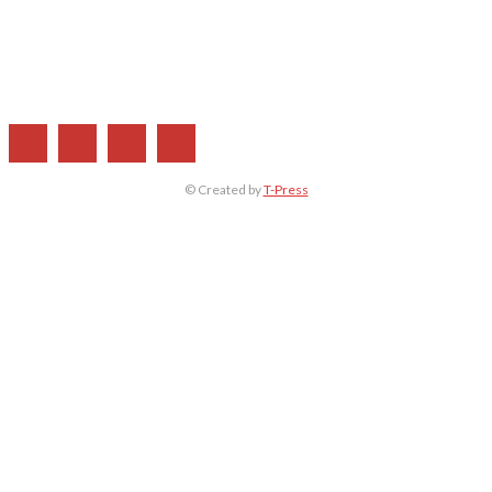
Η ΕΤΑΙΡΕΙΑ ΜΑΣ
ΣΥΝΔΡΟΜΗ
ΔΙΑΦΗΜΙΣΗ
ΤΕΥΧΗ ΠΕΡΙΟΔΙΚΟΥ
© Created by
T-Press