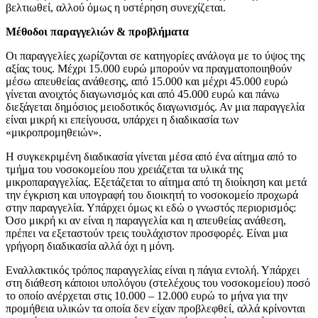
βελτιωθεί, αλλού όμως η υστέρηση συνεχίζεται.
Μέθοδοι παραγγελιών & προβλήματα
Οι παραγγελίες χωρίζονται σε κατηγορίες ανάλογα με το ύψος της
αξίας τους. Μέχρι 15.000 ευρώ μπορούν να πραγματοποιηθούν
μέσω απευθείας ανάθεσης, από 15.000 και μέχρι 45.000 ευρώ
γίνεται ανοιχτός διαγωνισμός και από 45.000 ευρώ και πάνω
διεξάγεται δημόσιος μειοδοτικός διαγωνισμός. Αν μια παραγγελία
είναι μικρή κι επείγουσα, υπάρχει η διαδικασία των
«μικροπρομηθειών».
Η συγκεκριμένη διαδικασία γίνεται μέσα από ένα αίτημα από το
τμήμα του νοσοκομείου που χρειάζεται τα υλικά της
μικροπαραγγελίας. Εξετάζεται το αίτημα από τη διοίκηση και μετά
την έγκριση και υπογραφή του διοικητή το νοσοκομείο προχωρά
στην παραγγελία. Υπάρχει όμως κι εδώ ο γνωστός περιορισμός:
Όσο μικρή κι αν είναι η παραγγελία και η απευθείας ανάθεση,
πρέπει να εξεταστούν τρεις τουλάχιστον προσφορές. Είναι μια
γρήγορη διαδικασία αλλά όχι η μόνη.
Εναλλακτικός τρόπος παραγγελίας είναι η πάγια εντολή. Υπάρχει
στη διάθεση κάποιοι υπολόγου (στελέχους του νοσοκομείου) ποσό
το οποίο ανέρχεται στις 10.000 – 12.000 ευρώ το μήνα για την
προμήθεια υλικών τα οποία δεν είχαν προβλεφθεί, αλλά κρίνονται