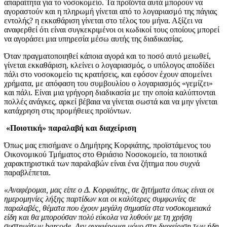
απαραίτητα για το νοσοκομείο. Τα προϊόντα αυτά μπορούν να
αγοραστούν και η πληρωμή γίνεται από το λογαριασμό της πάγιας
εντολής? η εκκαθάριση γίνεται στο τέλος του μήνα. Αξίζει να
αναφερθεί ότι είναι συγκεκριμένοι οι κωδικοί τους οποίους μπορεί
να αγοράσει μια υπηρεσία μέσω αυτής της διαδικασίας.
Όταν πραγματοποιηθεί κάποια αγορά και το ποσό αυτό μειωθεί,
γίνεται εκκαθάριση, κλείνει ο λογαριασμός, ο υπόλογος αποδίδει
πάλι στο νοσοκομείο τις κρατήσεις, και εφόσον έχουν απομείνει
χρήματα, με απόφαση του συμβουλίου ο λογαριασμός «γεμίζει»
και πάλι. Είναι μια γρήγορη διαδικασία με την οποία καλύπτονται
πολλές ανάγκες, αρκεί βέβαια να γίνεται σωστά και να μην γίνεται
κατάχρηση στις προμήθειες προϊόντων.
«Ποιοτική» παραλαβή και διαχείριση
Όπως μας επισήμανε ο Δημήτρης Κορφιάτης, προϊστάμενος του
Οικονομικού Τμήματος στο Θριάσιο Νοσοκομείο, τα ποιοτικά
χαρακτηριστικά των παραλαβών είναι ένα ζήτημα που συχνά
παραβλέπεται.
«Αναφέρομαι, μας είπε ο Δ. Κορφιάτης, σε ζητήματα όπως είναι οι
ημερομηνίες λήξης παρτίδων και οι καλύτερες συμφωνίες σε
παραλαβές, θέματα που έχουν μεγάλη σημασία στα νοσοκομειακά
είδη και θα μπορούσαν πολύ εύκολα να λυθούν με τη χρήση
συστημάτων barcode. Δεν αναφέρομαι μόνο στη διαχείριση των ήδη