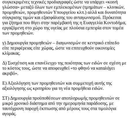
συγκεκριμένες τεχνικές προδιαγραφές ώστε να υπάρχει «κοινή
γλώσσα» μεταξύ όλων των εμπλεκομένων (τμημάτων – κλινικών,
προμηθειών, προμηθευτών Υπουργείου κλπ.) αλλά και δυνατότητα
σύγκρισης τιμών και εξασφάλισης του ανταγωνισμού. Πρόκειται
για ζήτημα που θίγει στην παρέμβασή της η Ευαγγελία Κοντοδήμα,
εργαζόμενη στο χώρο της υγείας με πλούσια εμπειρία στον τομέα
των προμηθειών.
γ) Δημιουργία προμηθειών – διαγωνισμών σε κεντρικό επίπεδο
είτε περιφέρειας είτε χώρας, ώστε να επιτευχθούν οικονομίες
κλίμακας.
Δ) Συσχέτιση και επανέλεγχο της ποιότητας των ειδών σε σχέση με
το κόστος τους, ώστε να αποφευχθεί «το φθηνό να καταλήγει
ακριβό».
Ε) Αξιολόγηση των προμηθευτών και συμμετοχή αυτής της
αξιολόγησης ως κριτηρίου για τη νέα προμήθεια ειδών.
ΣΤ) Δημιουργία προϋποθέσεων αποπληρωμής προμηθευτών σε
μικρό χρονικό διάστημα από την ημερομηνία παράδοσης, με
ταυτόχρονη παροχή έκπτωσης από μέρους τους στα τιμολόγια
αγοράς.