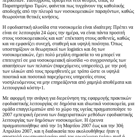
περικοπών. Ταυτόχρονα, ορισμένοι νέοι θεσμοί, όπως το
Παρατηρητήριο Τιμών, φαίνεται πως τυγχάνουν της καθολικής
αποδοχής από την πλευρά των νοσοκομειακών παραγόντων, καθώς
θεωρούνται θετικές κινήσεις.
Η εφοδιαστική αλυσίδα στα νοσοκομεία είναι ιδιαίτερη: Πρέπει να
είναι σε λειτουργία 24 ώρες την ημέρα, να είναι πάντα προσιτή
στους νοσοκομειακούς και κατ’ επέκταση στους ασθενείς, καθώς
και να εμφανίζει συνεχή, σταθερή και υψηλή ποιότητα. Όπως
υποστηρίζουν οι θεωρητικοί των logistics και δη των
νοσοκομειακών, έχει πολύ μεγάλη σημασία το να μπορεί να
επιτευχτεί σε μια νοσοκομειακή αλυσίδα «ο συγχρονισμός των
απαιτήσεων των πελατών (παρεχόμενες υπηρεσίες), με την ροή
των υλικών από τους προμηθευτές με τρόπο ώστε οι υψηλά
ποιοτικά και ποσοτικά παρεχόμενες υπηρεσίες στους
νοσηλευόμενους να μην επηρεάζονται από χαμηλά αποθέματα και
λειτουργικά κόστη»1.
Με αφορμή την ανάγκη για διερεύνηση της εφαρμογής πρακτικών
εφοδιαστικής λειτουργίας σε δημόσια και ιδιωτικά νοσοκομεία, μια
ομάδα επαγγελματιών από το χώρο της υγείας πραγματοποίησε το
2007 εμπειρική έρευνα των διαχειριστικών μεθόδων εφοδιαστικής
λειτουργίας των δημόσιων νοσοκομείων. Η έρευνα
πραγματοποιήθηκε από την 1η Μαρτίου 2007 έως και την 30ή
Απριλίου 2007, και η διαδικασία που ακολουθήθηκε ήταν η
αποστολή ερωτηματολογίου από τον ερωτώμενο (μέσω mail ή