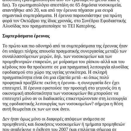
fax). Το ερωτηματολόγιο απεστάλη σε 65 δημόσια νοσοκομεία,
απαντήθηκε από 20, και από την έρευνα πήγασαν μια σειρά
σημαντικά συμπεράσματα. Η έρευνα παρουσιάστηκε για πρώτη
φορά τον Οκτώβριο της ίδιας χρονιάς, στο Συνέδριο Εφοδιαστικής
Αλυσίδας που πραγματοποίησε το ΤΕΙ Κατερίνης.
Συμπεράσματα έρευνας
Το πρώτο και πιο οδυνηρό από τα συμπεράσματα της έρευνας ήταν
ότι υπάρχει πλήρης απουσία πραγματικής συνεργασίας μεταξύ των
συναλλασσόμενων μερών, δηλ. των νοσοκομείων και των
προμηθευτριών εταιρειών, με μοίρασμα του ρίσκου αλλά και του
κέρδους που θα προέκυπτε σε μια πραγματική λειτουργία αλυσίδας
εφοδιασμού στο χώρο της υγείας γενικότερα. Η σκληρή
πραγματικότητα είναι ότι μια εξαετία μετά –κι όπως πολύ
προφητικά προέβλεπε εκείνη η έρευνα– η συνεργασία δεν έχει
επιτευχτεί. Η έρευνα εφιστούσε την προσοχή στο γεγονός ότι η
οικονομική αποδοτικότητα των νοσοκομείων θα μπορούσε να
επιτευχτεί μόνο αν οι διαδικασίες επικεντρώνονταν στη λειτουργία
της εφοδιαστικής λειτουργίας των νοσοκομείων? σήμερα η θέση
αυτή θεωρείται εκ των ων ουκ άνευ.
Δεν ήταν όμως μόνο οι διαφορές απόψεων ανάμεσα σε
προμηθευτές και διοικήσεις νοσοκομείων ή τμήματα προμηθειών
που αναδείκνυε η έκθεση του 2007 (και επιλύεται σήμερα σε