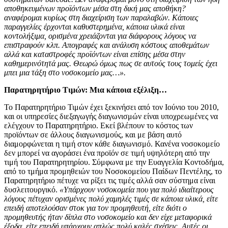
αποθηκευμένων προϊόντων μέσα στη δική μας αποθήκη?
αναφέρομαι κυρίως στη διαχείριση των παραλαβών. Κάποιες
παραγγελίες έρχονται καθυστερημένα, κάποια υλικά είναι
κοντολήξιμα, ορισμένα χρειάζονται για διάφορους λόγους να
επιστραφούν κλπ. Απογραφές και ανάλυση κόστους αποθεμάτων
αλλά και καταστροφές προϊόντων είναι επίσης μέσα στην
καθημερινότητά μας. Θεωρώ όμως πως σε αυτούς τους τομείς έχει
μπει μια τάξη στο νοσοκομείο μας…».
Παρατηρητήριο Τιμών: Μια κάποια εξέλιξη…
Το Παρατηρητήριο Τιμών έχει ξεκινήσει από τον Ιούνιο του 2010,
και οι υπηρεσίες διεξαγωγής διαγωνισμών είναι υποχρεωμένες να
ελέγχουν το Παρατηρητήριο. Εκεί βλέπουν το κόστος των
προϊόντων σε άλλους διαγωνισμούς, και με βάση αυτό
διαμορφώνεται η τιμή στον κάθε διαγωνισμό. Κανένα νοσοκομείο
δεν μπορεί να αγοράσει ένα προϊόν σε τιμή υψηλότερη από την
τιμή του Παρατηρητηρίου. Σύμφωνα με την Ευαγγελία Κοντοδήμα,
από το τμήμα προμηθειών του Νοσοκομείου Παίδων Πεντέλης, το
Παρατηρητήριο πέτυχε να ρίξει τις τιμές αλλά σαν σύστημα είναι
δυσλειτουργικό.
«Υπάρχουν νοσοκομεία που για πολύ ιδιαίτερους
λόγους πέτυχαν ορισμένες πολύ χαμηλές τιμές σε κάποια υλικά, είτε
επειδή αποτελούσαν στοκ για τον προμηθευτή, είτε διότι ο
προμηθευτής ήταν δίπλα στο νοσοκομείο και δεν είχε μεταφορικά
έξοδα, είτε επειδή υπάρχουν απλώς πολύ καλές σχέσεις. Αυτές οι