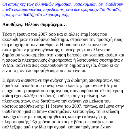
Οι αποθήκες των ελληνικών δημόσιων νοσοκομείων δεν διαθέτουν
πάντα εκπαιδευμένους logisticians, ενώ δεν εφαρμόζονται σε αυτές
προηγμένα συστήματα πληροφορικής.
Αποθήκες: Θέλουν συμμάζεμα…
Τόσο η έρευνα του 2007 όσο και οι άλλες επιμέρους που
ακολούθησαν το επόμενο διάστημα, στρέφουν την προσοχή τους
στη διαχείριση των αποθηκών. Η απουσία ηλεκτρονικών
συστημάτων μηχανοργάνωσης, η υστέρηση του ελληνικού
δημόσιου νοσοκομείου στη χρήση barcode και scanner, ακόμα και
η απουσία ηλεκτρονικής δημοπρασίας ή λειτουργίας συστημάτων
WMS, φαίνεται πως ακολουθούν τη δημόσια υγεία, όποιο κι αν
είναι το μοντέλο προμήθειας που προτείνεται.
Η έρευνα διαπίστωνε την ανάγκη για διοίκηση αποθεμάτων, για
δραστική μείωση του φαινομένου έλλειψης προϊόντων (σε μια
εποχή που η τροφοδοσία της αγοράς ήταν απρόσκοπτη? σήμερα η
κρίση έχει αλλάξει τα πάντα), καθώς και για μείωση των
πλεονασμάτων, ενώ διατύπωνε την ανάγκη για μείωση του
κόστους αποθήκευσης. Η έρευνα του 2007, πάντως, επέμενε στην
υιοθέτηση «just in time» συστημάτων λειτουργίας, τη βελτίωση
των σχέσεων με τους προμηθευτές και την εισαγωγή της
πληροφορικής. Έξι χρόνια μετά και με βάση τις απόψεις που
συλλέξαμε από την ίδια την αγορά, κάποια πράγματα έχουν