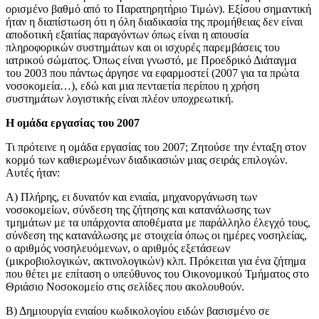
ορισμένο βαθμό από το Παρατηρητήριο Τιμών). Εξίσου σημαντική
ήταν η διαπίστωση ότι η όλη διαδικασία της προμήθειας δεν είναι
αποδοτική εξαιτίας παραγόντων όπως είναι η απουσία
πληροφορικών συστημάτων και οι ισχυρές παρεμβάσεις του
ιατρικού σώματος. Όπως είναι γνωστό, με Προεδρικό Διάταγμα
του 2003 που πάντως άργησε να εφαρμοστεί (2007 για τα πρώτα
νοσοκομεία…), εδώ και μια πενταετία περίπου η χρήση
συστημάτων λογιστικής είναι πλέον υποχρεωτική.
Η ομάδα εργασίας του 2007
Τι πρότεινε η ομάδα εργασίας του 2007; Ζητούσε την ένταξη στον
κορμό των καθιερωμένων διαδικασιών μιας σειράς επιλογών.
Αυτές ήταν:
Α) Πλήρης, ει δυνατόν και ενιαία, μηχανοργάνωση των
νοσοκομείων, σύνδεση της ζήτησης και κατανάλωσης των
τμημάτων με τα υπάρχοντα αποθέματα με παράλληλο έλεγχό τους,
σύνδεση της κατανάλωσης με στοιχεία όπως οι ημέρες νοσηλείας,
ο αριθμός νοσηλευόμενων, ο αριθμός εξετάσεων
(μικροβιολογικών, ακτινολογικών) κλπ. Πρόκειται για ένα ζήτημα
που θέτει με επίταση ο υπεύθυνος του Οικονομικού Τμήματος στο
Θριάσιο Νοσοκομείο στις σελίδες που ακολουθούν.
Β) Δημιουργία ενιαίου κωδικολογίου ειδών βασισμένο σε