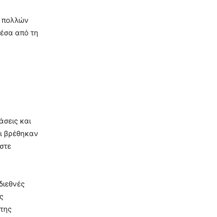
η πολλών
μέσα από τη
άσεις και
οι βρέθηκαν
στε
διεθνές
ς
 της