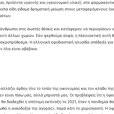
α, προϊόντα υγιεινής και υγειονομικό υλικό), στα φαρμακευτι
οιπα είδη είδαμε δραματική μείωση στους μεταφερόμενους ό
μάτων.
άνθρωποι στις σωστές θέσεις και κατάφεραν να περιορίσουν σ
ναντι άλλων χωρών. Εάν φερθούμε σοφά, η πλεονεκτική αυτή 
μακροπρόθεσμα. Η ελληνική εφοδιαστική αλυσίδα απέδειξε για
αν όλα είναι αβέβαια.
η αλλάζει άρδην όλο το τοπίο της οικονομίας και τον κλάδο της
εν είναι πίσω μας, αλλά μπροστά μας. Οι προβλέψεις ότι η ύφε
θα διαδεχθεί η απότομη εκτίναξη το 2021, όταν η πανδημία θα
θεί η αισιοδοξία της αγοράς», παρά κάτι το χειροπιαστό. Η ύ