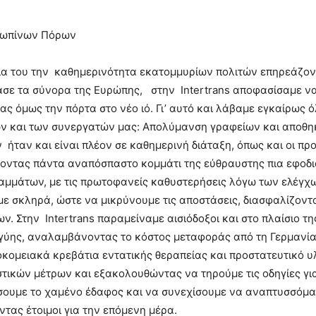
θρωπίνων Πόρων
ία του την καθημερινότητα εκατομμυρίων πολιτών επηρεάζο
ασε τα σύνορα της Ευρώπης, στην Intertrans αποφασίσαμε ν
ς όμως την πόρτα στο νέο ιό. Γι’ αυτό και λάβαμε εγκαίρως ό
ων και των συνεργατών μας: Απολύμανση γραφείων και αποθη
ταν και είναι πλέον σε καθημερινή διάταξη, όπως και οι πρ
οντας πάντα αναπόσπαστο κομμάτι της εύθραυστης πια εφοδι
αμμάτων, με τις πρωτοφανείς καθυστερήσεις λόγω των ελέγχ
αμε σκληρά, ώστε να μικρύνουμε τις αποστάσεις, διασφαλίζον
. Στην Intertrans παραμείναμε αισιόδοξοι και στο πλαίσιο τη
γγύης, αναλαμβάνοντας το κόστος μεταφοράς από τη Γερμανία
ομειακά κρεβάτια εντατικής θεραπείας και προστατευτικό υλ
στικών μέτρων και εξακολουθώντας να τηρούμε τις οδηγίες γι
ουμε το χαμένο έδαφος και να συνεχίσουμε να αναπτυσσόμα
τας έτοιμοι για την επόμενη μέρα.