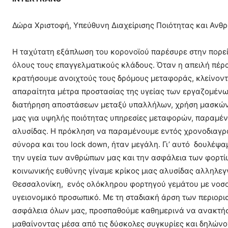
Δώρα Χριστοφή, Υπεύθυνη Διαχείρισης Ποιότητας και Αν
Η ταχύτατη εξάπλωση του κορονοϊού παρέσυρε στην πορε
όλους τους επαγγελματικούς κλάδους. Όταν η απειλή πέρ
κρατήσουμε ανοιχτούς τους δρόμους μεταφοράς, κλείνοντα
απαραίτητα μέτρα προστασίας της υγείας των εργαζομέν
διατήρηση αποστάσεων μεταξύ υπαλλήλων, χρήση μασκών ή
μας για υψηλής ποιότητας υπηρεσίες μεταφορών, παραμέν
αλυσίδας. Η πρόκληση να παραμένουμε εντός χρονοδιαγρ
σύνορα και του lock down, ήταν μεγάλη. Γι’ αυτό δουλέψ
την υγεία των ανθρώπων μας και την ασφάλεια των φορτίων
κοινωνικής ευθύνης γίναμε κρίκος μιας αλυσίδας αλληλε
Θεσσαλονίκη, ενός ολόκληρου φορτηγού γεμάτου με νοσοκ
υγειονομικό προσωπικό. Με τη σταδιακή άρση των περιορι
ασφάλεια όλων μας, προσπαθούμε καθημερινά να ανακτήσ
μαθαίνοντας μέσα από τις δύσκολες συγκυρίες και δηλώνον