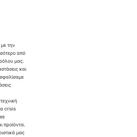
 με την
ισσότερο από
 ρόλου μας.
αστάσεις και
ασφαλίσαμε
άσεις
 τεχνική
 crisis
 σε
ι προϊόντα.
ριστικά μας