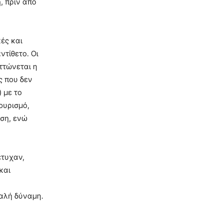
, πριν από
ές και
ντίθετο. Οι
ττώνεται η
ς που δεν
 με το
ουρισμό,
εση, ενώ
έτυχαν,
και
καλή δύναμη.