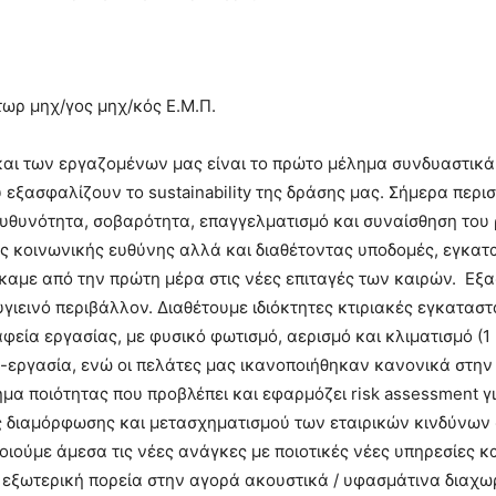
τωρ μηχ/γος μηχ/κός Ε.Μ.Π.
και των εργαζομένων μας είναι το πρώτο μέλημα συνδυαστικά
υ εξασφαλίζουν το sustainability της δράσης μας. Σήμερα περ
πευθυνότητα, σοβαρότητα, επαγγελματισμό και συναίσθηση του
ής κοινωνικής ευθύνης αλλά και διαθέτοντας υποδομές, εγκατ
καμε από την πρώτη μέρα στις νέες επιταγές των καιρών. Εξ
ιεινό περιβάλλον. Διαθέτουμε ιδιόκτητες κτιριακές εγκαταστ
φεία εργασίας, με φυσικό φωτισμό, αερισμό και κλιματισμό (1
-εργασία, ενώ οι πελάτες μας ικανοποιήθηκαν κανονικά στην
μα ποιότητας που προβλέπει και εφαρμόζει risk assessment για
ς διαμόρφωσης και μετασχηματισμού των εταιρικών κινδύνων
ιούμε άμεσα τις νέες ανάγκες με ποιοτικές νέες υπηρεσίες κα
 εξωτερική πορεία στην αγορά ακουστικά / υφασμάτινα διαχω