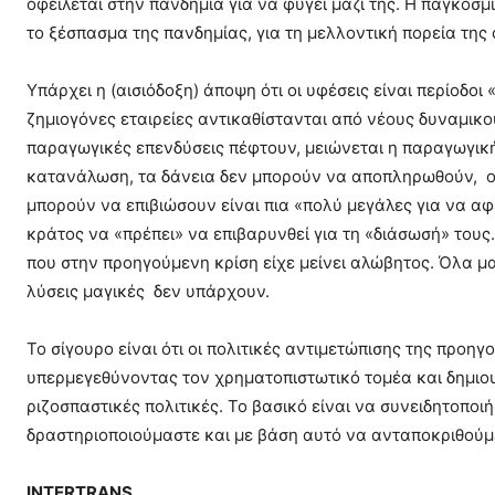
οφείλεται στην πανδημία για να φύγει μαζί της. Η παγκόσμ
το ξέσπασμα της πανδημίας, για τη μελλοντική πορεία της
Υπάρχει η (αισιόδοξη) άποψη ότι οι υφέσεις είναι περίοδ
ζημιογόνες εταιρείες αντικαθίστανται από νέους δυναμικο
παραγωγικές επενδύσεις πέφτουν, μειώνεται η παραγωγική 
κατανάλωση, τα δάνεια δεν μπορούν να αποπληρωθούν, οι
μπορούν να επιβιώσουν είναι πια «πολύ μεγάλες για να αφ
κράτος να «πρέπει» να επιβαρυνθεί για τη «διάσωσή» τους.
που στην προηγούμενη κρίση είχε μείνει αλώβητος. Όλα 
λύσεις μαγικές δεν υπάρχουν.
Το σίγουρο είναι ότι οι πολιτικές αντιμετώπισης της προ
υπερμεγεθύνοντας τον χρηματοπιστωτικό τομέα και δημιο
ριζοσπαστικές πολιτικές. Το βασικό είναι να συνειδητοποι
δραστηριοποιούμαστε και με βάση αυτό να ανταποκριθούμε
INTERTRANS