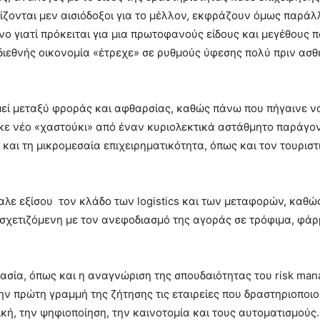
ίζονται μεν αισιόδοξοι για το μέλλον, εκφράζουν όμως παρά
νο γιατί πρόκειται για μια πρωτοφανούς είδους και μεγέθους 
 διεθνής οικονομία «έτρεχε» σε ρυθμούς ύφεσης πολύ πριν ασθ
ομεί μεταξύ φροράς και αφθαρσίας, καθώς πάνω που πήγαινε ν
κε νέο «χαστούκι» από έναν κυριολεκτικά αστάθμητο παράγον
και τη μικρομεσαία επιχειρηματικότητα, όπως και τον τουριστ
αλε εξίσου τον κλάδο των logistics και των μεταφορών, καθώ
 σχετιζόμενη με τον ανεφοδιασμό της αγοράς σε τρόφιμα, φά
γασία, όπως και η αναγνώριση της σπουδαιότητας του risk ma
 πρώτη γραμμή της ζήτησης τις εταιρείες που δραστηριοποιο
ική, την ψηφιοποίηση, την καινοτομία και τους αυτοματισμούς.