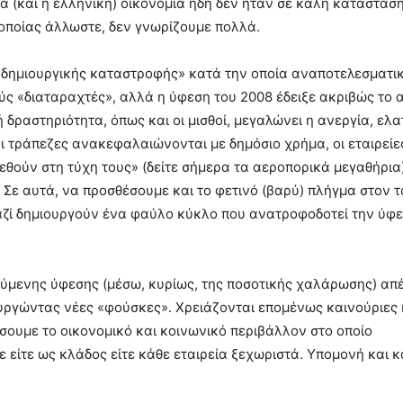
ια (και η ελληνική) οικονομία ήδη δεν ήταν σε καλή κατάσταση
 οποίας άλλωστε, δεν γνωρίζουμε πολλά.
οι «δημιουργικής καταστροφής» κατά την οποία αναποτελεσματικ
ύς «διαταραχτές», αλλά η ύφεση του 2008 έδειξε ακριβώς το α
δραστηριότητα, όπως και οι μισθοί, μεγαλώνει η ανεργία, ελα
 τράπεζες ανακεφαλαιώνονται με δημόσιο χρήμα, οι εταιρείε
εθούν στη τύχη τους» (δείτε σήμερα τα αεροπορικά μεγαθήρια)
 Σε αυτά, να προσθέσουμε και το φετινό (βαρύ) πλήγμα στον τ
μαζί δημιουργούν ένα φαύλο κύκλο που ανατροφοδοτεί την ύφ
ηγούμενης ύφεσης (μέσω, κυρίως, της ποσοτικής χαλάρωσης) απ
υργώντας νέες «φούσκες». Χρειάζονται επομένως καινούριες 
ήσουμε το οικονομικό και κοινωνικό περιβάλλον στο οποίο
 είτε ως κλάδος είτε κάθε εταιρεία ξεχωριστά. Υπομονή και 