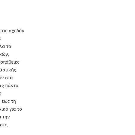
ντας σχεδόν
α
λα τα
κών,
οσπάθειές
αστικής
ων στα
τας πάντα
ς
 έως τη
ικό για το
α την
στε,