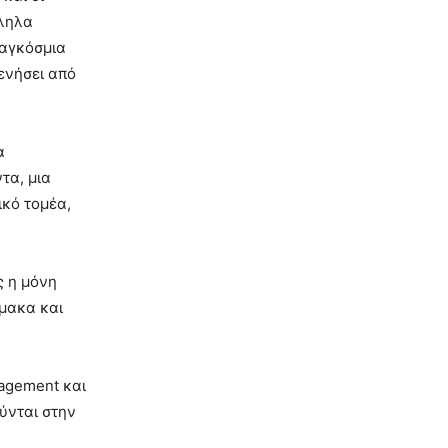
λληλα
παγκόσμια
ενήσει από
α
τα, μια
ικό τομέα,
ς η μόνη
ρμακα και
nagement και
ύνται στην