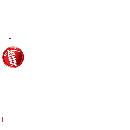
Τροίας 2, 152 35 Βριλήσσια
Τηλέφωνο:
210 68 00 470
Fax:
210 68 00 476,
Email:
tpress@tpress.gr
ΤΑ 9 ΠΕΡΙΟΔΙΚΑ ΜΑΣ