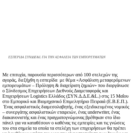
ΕΣΠΕΡΙΔΑ ΣΥΝΔΔΕ&L ΓΙΑ ΤΗΝ ΑΣΦΑΛΕΙΑ ΤΩΝ ΕΜΠΟΡΕΥΜΑΤΩΝ
Με επιτυχία, παρουσία περισσότερων από 100 στελεχών της
αγοράς, διεξήχθη η εσπερίδα με θέμα «Ασφάλιση μεταφερόμενων
εμπορευμάτων – Πρόληψη & διαχείριση ζημιών» που διοργάνωσε
ο Σύνδεσμος Επιχειρήσεων Διεθνούς Διαμεταφοράς και
Επιχειρήσεων Logistics Ελλάδος (ΣΥΝ.Δ.Δ.Ε.&L.) στις 15 Μαΐου
στο Εμπορικό και Βιομηχανικό Επιμελητήριο Πειραιά (Ε.Β.Ε.Π.).
Ένας ασφαλιστικός διαμεσολαβητής, ένας εξειδικευμένος νομικός
– συνεργάτης ασφαλιστικών εταιρειών, ένας underwriter, ένας
διακανονιστής και ένας πραγματογνώμονας βρέθηκαν στο ίδιο
πάνελ για να καταθέσουν ο καθένας τις εμπειρίες και τις γνώσεις
του στα σημεία τα οποία τα στελέχη των επιχειρήσεων θα πρέπει