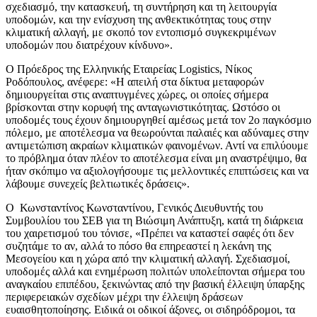
σχεδιασμό, την κατασκευή, τη συντήρηση και τη λειτουργία
υποδομών, και την ενίσχυση της ανθεκτικότητας τους στην
κλιματική αλλαγή, με σκοπό τον εντοπισμό συγκεκριμένων
υποδομών που διατρέχουν κίνδυνο».
Ο Πρόεδρος της Ελληνικής Εταιρείας Logistics, Νίκος
Ροδόπουλος, ανέφερε: «Η απειλή στα δίκτυα μεταφορών
δημιουργείται στις αναπτυγμένες χώρες, οι οποίες σήμερα
βρίσκονται στην κορυφή της ανταγωνιστικότητας. Ωστόσο οι
υποδομές τους έχουν δημιουργηθεί αμέσως μετά τον 2ο παγκόσμιο
πόλεμο, με αποτέλεσμα να θεωρούνται παλαιές και αδύναμες στην
αντιμετώπιση ακραίων κλιματικών φαινομένων. Αντί να επιλύουμε
το πρόβλημα όταν πλέον το αποτέλεσμα είναι μη αναστρέψιμο, θα
ήταν σκόπιμο να αξιολογήσουμε τις μελλοντικές επιπτώσεις και να
λάβουμε συνεχείς βελτιωτικές δράσεις».
Ο Κωνσταντίνος Κωνσταντίνου, Γενικός Διευθυντής του
Συμβουλίου του ΣΕΒ για τη Βιώσιμη Ανάπτυξη, κατά τη διάρκεια
του χαιρετισμού του τόνισε, «Πρέπει να καταστεί σαφές ότι δεν
συζητάμε το αν, αλλά το πόσο θα επηρεαστεί η λεκάνη της
Μεσογείου και η χώρα από την κλιματική αλλαγή. Σχεδιασμοί,
υποδομές αλλά και ενημέρωση πολιτών υπολείπονται σήμερα του
αναγκαίου επιπέδου, ξεκινώντας από την βασική έλλειψη ύπαρξης
περιφερειακών σχεδίων μέχρι την έλλειψη δράσεων
ευαισθητοποίησης. Ειδικά oι οδικοί άξονες, οι σιδηρόδρομοι, τα