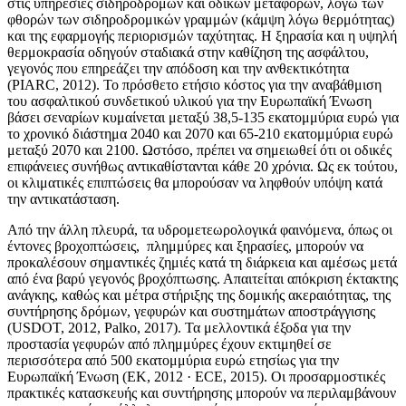
στις υπηρεσίες σιδηροδρόμων και οδικών μεταφορών, λόγω των
φθορών των σιδηροδρομικών γραμμών (κάμψη λόγω θερμότητας)
και της εφαρμογής περιορισμών ταχύτητας. Η ξηρασία και η υψηλή
θερμοκρασία οδηγούν σταδιακά στην καθίζηση της ασφάλτου,
γεγονός που επηρεάζει την απόδοση και την ανθεκτικότητα
(PIARC, 2012). Το πρόσθετο ετήσιο κόστος για την αναβάθμιση
του ασφαλτικού συνδετικού υλικού για την Ευρωπαϊκή Ένωση
βάσει σεναρίων κυμαίνεται μεταξύ 38,5-135 εκατομμύρια ευρώ για
το χρονικό διάστημα 2040 και 2070 και 65-210 εκατομμύρια ευρώ
μεταξύ 2070 και 2100. Ωστόσο, πρέπει να σημειωθεί ότι οι οδικές
επιφάνειες συνήθως αντικαθίστανται κάθε 20 χρόνια. Ως εκ τούτου,
οι κλιματικές επιπτώσεις θα μπορούσαν να ληφθούν υπόψη κατά
την αντικατάσταση.
Από την άλλη πλευρά, τα υδρομετεωρολογικά φαινόμενα, όπως οι
έντονες βροχοπτώσεις, πλημμύρες και ξηρασίες, μπορούν να
προκαλέσουν σημαντικές ζημιές κατά τη διάρκεια και αμέσως μετά
από ένα βαρύ γεγονός βροχόπτωσης. Απαιτείται απόκριση έκτακτης
ανάγκης, καθώς και μέτρα στήριξης της δομικής ακεραιότητας, της
συντήρησης δρόμων, γεφυρών και συστημάτων αποστράγγισης
(USDOT, 2012, Palko, 2017). Τα μελλοντικά έξοδα για την
προστασία γεφυρών από πλημμύρες έχουν εκτιμηθεί σε
περισσότερα από 500 εκατομμύρια ευρώ ετησίως για την
Ευρωπαϊκή Ένωση (ΕΚ, 2012 · ECE, 2015). Οι προσαρμοστικές
πρακτικές κατασκευής και συντήρησης μπορούν να περιλαμβάνουν