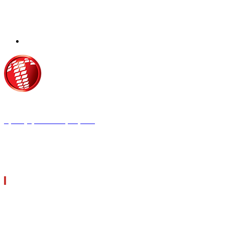
Τροίας 2, 152 35 Βριλήσσια
Τηλέφωνο:
210 68 00 470
Fax:
210 68 00 476,
Email:
tpress@tpress.gr
ΤΑ 9 ΠΕΡΙΟΔΙΚΑ ΜΑΣ
ΘΕΡΜΟΫΔΡΑΥΛΙΚΟΣ
ΗΛΕΚΤΡΟΛΟΓΟΣ
ΜΕΤΑΔΟΣΗ ΙΣΧΥΟΣ