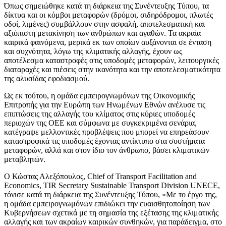
Όπως σημειώθηκε κατά τη διάρκεια της Συνέντευξης Τύπου, τα
δίκτυα και οι κόμβοι μεταφορών (δρόμοι, σιδηρόδρομοι, πλωτές
οδοί, λιμένες) συμβάλλουν στην ασφαλή, αποτελεσματική και
αξιόπιστη μετακίνηση των ανθρώπων και αγαθών. Τα ακραία
καιρικά φαινόμενα, μερικά εκ των οποίων αυξάνονται σε ένταση
και συχνότητα, λόγω της κλιματικής αλλαγής, έχουν ως
αποτέλεσμα καταστροφές στις υποδομές μεταφορών, λειτουργικές
διαταραχές και πιέσεις στην ικανότητα και την αποτελεσματικότητα
της αλυσίδας εφοδιασμού.
Ως εκ τούτου, η ομάδα εμπειρογνωμόνων της Οικονομικής
Επιτροπής για την Ευρώπη των Ηνωμένων Εθνών ανέλυσε τις
επιπτώσεις της αλλαγής του κλίματος στις κύριες υποδομές
περιοχών της ΟΕΕ και σύμφωνα με συγκεκριμένα σενάρια,
κατέγραψε μελλοντικές προβλέψεις που μπορεί να επηρεάσουν
καταστροφικά τις υποδομές έχοντας αντίκτυπο στα συστήματα
μεταφορών, αλλά και στον ίδιο τον άνθρωπο, βάσει κλιματικών
μεταβλητών.
Ο Κώστας Αλεξόπουλος, Chief of Transport Facilitation and
Economics, TIR Secretary Sustainable Transport Division UNECE,
τόνισε κατά τη διάρκεια της Συνέντευξης Τύπου, «Με το έργο της,
η ομάδα εμπειρογνωμόνων επιδιώκει την ευαισθητοποίηση των
Κυβερνήσεων σχετικά με τη σημασία της εξέτασης της κλιματικής
αλλαγής και των ακραίων καιρικών συνθηκών, για παράδειγμα, στο