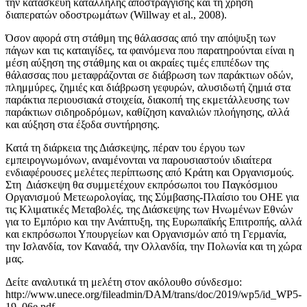
την κατασκευή κατάλληλης αποστράγγισης και τη χρήση
διαπερατών οδοστρωμάτων (Willway et al., 2008).
Όσον αφορά στη στάθμη της θάλασσας από την απόψυξη των
πάγων και τις καταιγίδες, τα φαινόμενα που παρατηρούνται είναι η
μέση αύξηση της στάθμης και οι ακραίες τιμές επιπέδων της
θάλασσας που μεταφράζονται σε διάβρωση των παράκτιων οδών,
πλημμύρες, ζημιές και διάβρωση γεφυρών, αλυσιδωτή ζημιά στα
παράκτια περιουσιακά στοιχεία, διακοπή της εκμετάλλευσης των
παράκτιων σιδηροδρόμων, καθίζηση καναλιών πλοήγησης, αλλά
και αύξηση στα έξοδα συντήρησης.
Κατά τη διάρκεια της Διάσκεψης, πέραν του έργου των
εμπειρογνωμόνων, αναμένονται να παρουσιαστούν ιδιαίτερα
ενδιαφέρουσες μελέτες περίπτωσης από Κράτη και Οργανισμούς.
Στη Διάσκεψη θα συμμετέχουν εκπρόσωποι του Παγκόσμιου
Οργανισμού Μετεωρολογίας, της Σύμβασης-Πλαίσιο του ΟΗΕ για
τις Κλιματικές Μεταβολές, της Διάσκεψης των Ηνωμένων Εθνών
για το Εμπόριο και την Ανάπτυξη, της Ευρωπαϊκής Επιτροπής, αλλά
και εκπρόσωποι Υπουργείων και Οργανισμών από τη Γερμανία,
την Ισλανδία, τον Καναδά, την Ολλανδία, την Πολωνία και τη χώρα
μας.
Δείτε αναλυτικά τη μελέτη στον ακόλουθο σύνδεσμο:
http://www.unece.org/fileadmin/DAM/trans/doc/2019/wp5/id_WP5-
19_06e.pdf