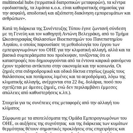
multimodal hubs (τερματικά διατροπικών μεταφορών), τα κέντρα
εφοδιαστικής, τα λιμάνια κ.ο.κ. είναι καθοριστικής σημασίας για
την ασφαλή, αποδοτική και αξιόπιστη διακίνηση εμπορευμάτων και
ανθρώπων».
Κατά τη διάρκεια της Συνέντευξης Τύπου έγινε ζωντανή σύνδεση
με τη Γενεύη και τον καθηγητή Αντώνη Βελεγράκη, από το Τμήμα
Ωκεανογραφίας Θαλασσίων Βιοεπιστημών του Πανεπιστημίου
Αιγαίου, ο οποίος παρουσίασε τη μεθοδολογία του έργου των
εμπειρογνωμόνων του ΟΗΕ για την κλιματική αλλαγή, αλλά και τα
βασικά συμπεράσματα που προέκυψαν, τονίζοντας ότι οι
καταστροφές που δημιουργούνται από τα έντονα καιρικά φαινόμενα
έχουν τεράστιο αντίκτυπο στην οικονομία και την κοινωνία. Οι
ζημιές στα σιδηροδρομικά και οδικά δίκτυα ετησίως (χωρίς τους
θαλάσσιους και ποτάμιους λιμένες και τα αεροδρόμια), λόγω της
κλιματικής αλλαγής, ανέρχονται στα 22 δις. δολάρια, ποσό που
σχετίζεται με άμεσες ζημιές, ενώ δεν περιλαμβάνει έμμεσες
απώλειες από καθυστερήσεις κ.λπ.).
Στοιχεία για τις συνέπειες στις μεταφορές από την αλλαγή του
κλίματος
Σύμφωνα με τα αποτελέσματα της Ομάδα Εμπειρογνωμόνων του
ΟΗΕ, οι αυξήσεις της συχνότητας και της διάρκειας των κυμάτων
θερμότητας θέτουν σημαντικές προκλήσεις στις επιχειρήσεις και