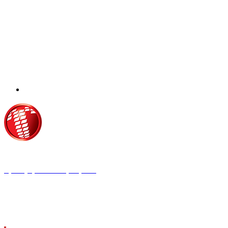
Τροίας 2, 152 35 Βριλήσσια
Τηλέφωνο:
210 68 00 470
Fax:
210 68 00 476,
Email:
tpress@tpress.gr