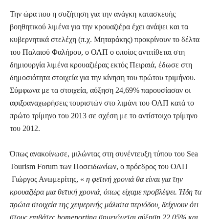
Την ώρα που η συζήτηση για την ανάγκη κατασκευής
βοηθητικού λιμένα για την κρουαζιέρα έχει ανάψει και τα
κυβερνητικά στελέχη (π.χ. Μηταράκης) προκρίνουν το δέλτα
του Παλαιού Φαλήρου, ο ΟΛΠ ο οποίος αντιτίθεται στη
δημιουργία λιμένα κρουαζιέρας εκτός Πειραιά, έδωσε στη
δημοσιότητα στοιχεία για την κίνηση του πρώτου τριμήνου.
Σύμφωνα με τα στοιχεία, αύξηση 24,69% παρουσίασαν οι
αφιξοαναχωρήσεις τουριστών στο λιμάνι του ΟΛΠ κατά το
πρώτο τρίμηνο του 2013 σε σχέση με το αντίστοιχο τρίμηνο
του 2012.
Όπως ανακοίνωσε, μιλώντας στη συνέντευξη τύπου του
Sea
Tourism
Forum
των Ποσειδωνίων,
o
πρόεδρος του ΟΛΠ
Γιώργος Ανωμερίτης, «
η φετινή χρονιά θα είναι για την
κρουαζιέρα μια θετική χρονιά, όπως είχαμε προβλέψει. Ήδη τα
πρώτα στοιχεία της χειμερινής μάλιστα περιόδου, δείχνουν ότι
στους επιβάτες
homeporting
σημειώνεται αύξηση 22,05% και