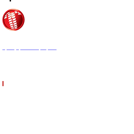
Τροίας 2, 152 35 Βριλήσσια
Τηλέφωνο:
210 68 00 470
Fax:
210 68 00 476,
Email:
tpress@tpress.gr
ΤΑ 9 ΠΕΡΙΟΔΙΚΑ ΜΑΣ
ΘΕΡΜΟΫΔΡΑΥΛΙΚΟΣ
ΗΛΕΚΤΡΟΛΟΓΟΣ
ΜΕΤΑΔΟΣΗ ΙΣΧΥΟΣ
ΕΡΓΟΤΑΞΙΑΚΑ ΘΕΜΑΤΑ
LOGISTICS & MANAGEMENT
CAR & TRUCK
ECOTEC