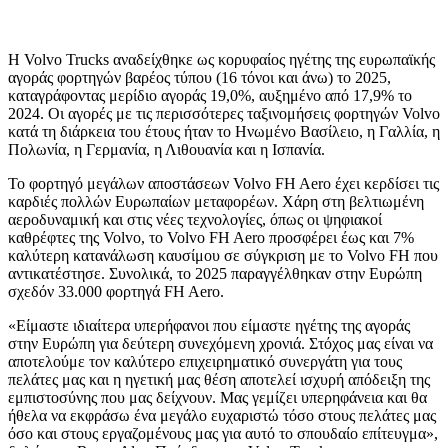
Η Volvo Trucks αναδείχθηκε ως κορυφαίος ηγέτης της ευρωπαϊκής
αγοράς φορτηγών βαρέος τύπου (16 τόνοι και άνω) το 2025,
καταγράφοντας μερίδιο αγοράς 19,0%, αυξημένο από 17,9% το
2024. Οι αγορές με τις περισσότερες ταξινομήσεις φορτηγών Volvo
κατά τη διάρκεια του έτους ήταν το Ηνωμένο Βασίλειο, η Γαλλία, η
Πολωνία, η Γερμανία, η Λιθουανία και η Ισπανία.
Το φορτηγό μεγάλων αποστάσεων Volvo FH Aero έχει κερδίσει τις
καρδιές πολλών Ευρωπαίων μεταφορέων. Χάρη στη βελτιωμένη
αεροδυναμική και στις νέες τεχνολογίες, όπως οι ψηφιακοί
καθρέφτες της Volvo, το Volvo FH Aero προσφέρει έως και 7%
καλύτερη κατανάλωση καυσίμου σε σύγκριση με το Volvo FH που
αντικατέστησε. Συνολικά, το 2025 παραγγέλθηκαν στην Ευρώπη
σχεδόν 33.000 φορτηγά FH Aero.
«Είμαστε ιδιαίτερα υπερήφανοι που είμαστε ηγέτης της αγοράς
στην Ευρώπη για δεύτερη συνεχόμενη χρονιά. Στόχος μας είναι να
αποτελούμε τον καλύτερο επιχειρηματικό συνεργάτη για τους
πελάτες μας και η ηγετική μας θέση αποτελεί ισχυρή απόδειξη της
εμπιστοσύνης που μας δείχνουν. Μας γεμίζει υπερηφάνεια και θα
ήθελα να εκφράσω ένα μεγάλο ευχαριστώ τόσο στους πελάτες μας
όσο και στους εργαζομένους μας για αυτό το σπουδαίο επίτευγμα»,