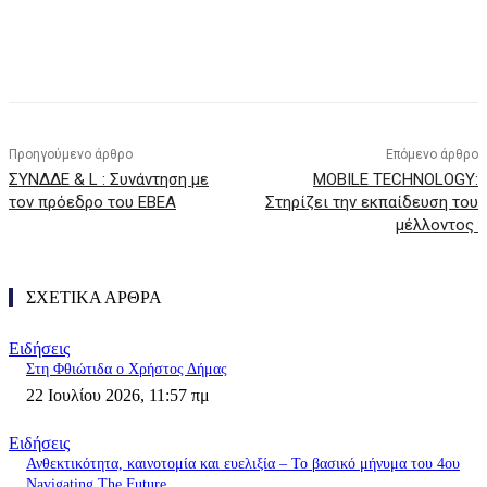
Προηγούμενο άρθρο
Επόμενο άρθρο
ΣΥΝΔΔΕ & L : Συνάντηση με
MOBILE TECHNOLOGY:
τον πρόεδρο του ΕΒΕΑ
Στηρίζει την εκπαίδευση του
μέλλοντος
ΣΧΕΤΙΚΑ ΑΡΘΡΑ
Ειδήσεις
Στη Φθιώτιδα ο Χρήστος Δήμας
22 Ιουλίου 2026, 11:57 πμ
Ειδήσεις
Ανθεκτικότητα, καινοτομία και ευελιξία – Το βασικό μήνυμα του 4ου
Navigating The Future