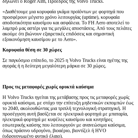
δηλώνει ο Roger Alm, Πρόεδρος της Volvo Trucks.
«Διαθέτουμε μια κορυφαία γκάμα προϊόντων με φορτηγά που
προσφέρουν μέγιστο χρόνο λειτουργίας (uptime), κορυφαία
αποδοτικότητα καυσίμου και ασφάλεια. Το FH Aero αποτελεί το
λαμπρό μας αστέρι για τις μεγάλες αποστάσεις. Από τους πελάτες
ακούμε ότι βιώνουν εξαιρετικές επιδόσεις και σημαντική
εξοικονόμηση καυσίμου με το Aero».
Κορυφαία θέση σε 30 χώρες
Σε παγκόσμιο επίπεδο, το 2025 η Volvo Trucks είναι ηγέτης της
αγοράς ή η δεύτερη μεγαλύτερη μάρκα σε 30 χώρες.
Προς τις μεταφορές χωρίς ορυκτά καύσιμα
Η Volvo Trucks ηγείται της μετάβασης προς τις μεταφορές χωρίς
ορυκτά καύσιμα, με στόχο την επίτευξη μηδενικών εκπομπών έως
το 2040, ακολουθώντας μια τριπλή τεχνολογική στρατηγική. Η
προσέγγιση αυτή βασίζεται σε ηλεκτρικά φορτηγά με μπαταρία,
ηλεκτρικά φορτηγά με κυψέλες καυσίμου και κινητήρες
εσωτερικής καύσης που λειτουργούν με ανανεώσιμα καύσιμα,
όπως πράσινο υδρογόνο, βιοαέριο, βιοντίζελ ή HVO
(υδρογονωμένο φυτικό έλαιο).