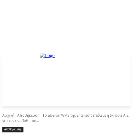
Αρχική
Αποθήκευση
Το aberon WMS της Entersoft επέλεξε η Skroutz Α.Ε.
για την αναβάθμιση...
Αποθήκευση