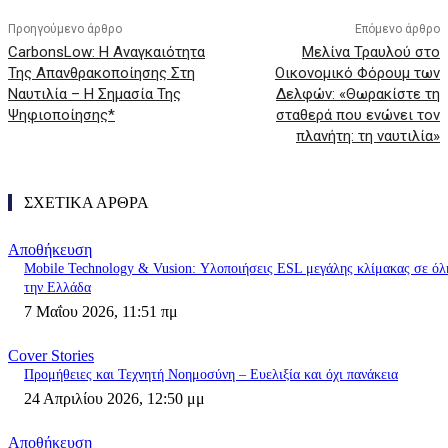
Προηγούμενο άρθρο
Επόμενο άρθρο
CarbonsLow: Η Αναγκαιότητα
Μελίνα Τραυλού στο
Της Απανθρακοποίησης Στη
Οικονομικό Φόρουμ των
Ναυτιλία – Η Σημασία Της
Δελφών: «Θωρακίστε τη
Ψηφιοποίησης*
σταθερά που ενώνει τον
πλανήτη: τη ναυτιλία»
ΣΧΕΤΙΚΑ ΑΡΘΡΑ
Αποθήκευση
Mobile Technology & Vusion: Υλοποιήσεις ESL μεγάλης κλίμακας σε όλ
την Ελλάδα
7 Μαΐου 2026, 11:51 πμ
Cover Stories
Προμήθειες και Τεχνητή Νοημοσύνη – Ευελιξία και όχι πανάκεια
24 Απριλίου 2026, 12:50 μμ
Αποθήκευση