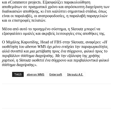
και eCommerce projects. Εξασφαλίζει παρακολούθηση
αποθεμάτων σε πραγματικό χρόνο και απρόσκοπτη διαχείριση των
διαδικασιών αποθήκης, κι έτσι καλύπτει σημαντικά στάδια, όπως
είναι οι παραλαβές, οι ανατροφοδοσίες, η παραλαβή παραγγελιών
και οι επιστροφές πελατών.
Μέσα από αυτό το προηγμένο σύστημα, η Skroutz μπορεί να
εξασφαλίσει ομαλές και ακριβείς λειτουργίες στις αποθήκες της.
Ο Μιχάλης Καρυπίδης, Head of FBS στην Skroutz, αναφέρει:
«Η
υιοθέτηση του aberon WMS όχι μόνο ενισχύει την παραγωγικότητα,
αλλά συνιστά και μια μετάβαση προς ένα σύγχρονο, φιλικό προς το
περιβάλλον σύστημα διαχείρισης. Με την εξάλειψη της χρήσης
χαρτιού, η Skroutz υιοθετεί ένα σύγχρονο και περιβαλλοντικά φιλικό
σύστημα διαχείρισης».
TAGS
aberon WMS
Entersoft
Skroutz Α.Ε.