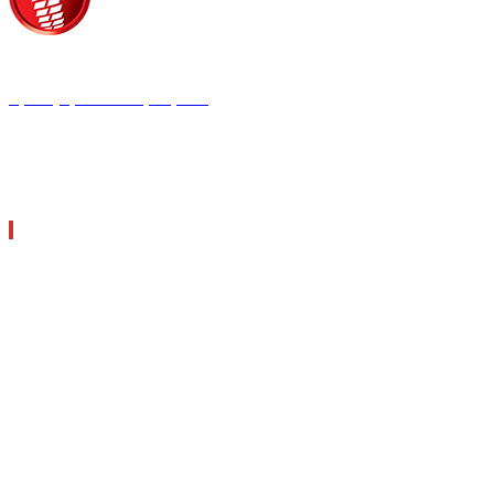
Τροίας 2, 152 35 Βριλήσσια
Τηλέφωνο:
210 68 00 470
Fax:
210 68 00 476,
Email:
tpress@tpress.gr
ΤΑ 9 ΠΕΡΙΟΔΙΚΑ ΜΑΣ
ΘΕΡΜΟΫΔΡΑΥΛΙΚΟΣ
ΗΛΕΚΤΡΟΛΟΓΟΣ
ΜΕΤΑΔΟΣΗ ΙΣΧΥΟΣ
ΕΡΓΟΤΑΞΙΑΚΑ ΘΕΜΑΤΑ
LOGISTICS & MANAGEMENT
CAR & TRUCK
ECOTEC
ASCEN TEC MAGAZINE
AGRO TEC MAGAZINE