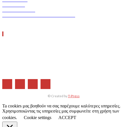
ERGO TEC
INDUSTRY TEC
GREEN TRANSPORT & LOGISTICS
ΧΡΗΣΙΜΑ LINKS
Η ΕΤΑΙΡΕΙΑ ΜΑΣ
ΣΥΝΔΡΟΜΗ
ΔΙΑΦΗΜΙΣΗ
ΤΕΥΧΗ ΠΕΡΙΟΔΙΚΟΥ
© Created by
T-Press
Ta cookies μας βοηθούν να σας παρέχουμε καλύτερες υπηρεσίες.
Χρησιμοποιώντας τις υπηρεσίες μας συμφωνείτε στη χρήση των
cookies.
Cookie settings
ACCEPT