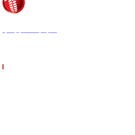
Τροίας 2, 152 35 Βριλήσσια
Τηλέφωνο:
210 68 00 470
Fax:
210 68 00 476,
Email:
tpress@tpress.gr
ΤΑ 9 ΠΕΡΙΟΔΙΚΑ ΜΑΣ
ΘΕΡΜΟΫΔΡΑΥΛΙΚΟΣ
ΗΛΕΚΤΡΟΛΟΓΟΣ
ΜΕΤΑΔΟΣΗ ΙΣΧΥΟΣ
ΕΡΓΟΤΑΞΙΑΚΑ ΘΕΜΑΤΑ
LOGISTICS & MANAGEMENT
CAR & TRUCK
ECOTEC
ASCEN TEC MAGAZINE
AGRO TEC MAGAZINE