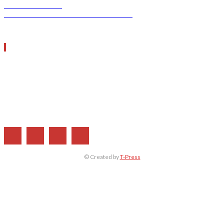
INDUSTRY TEC
GREEN TRANSPORT & LOGISTICS
ΧΡΗΣΙΜΑ LINKS
Η ΕΤΑΙΡΕΙΑ ΜΑΣ
ΣΥΝΔΡΟΜΗ
ΔΙΑΦΗΜΙΣΗ
ΤΕΥΧΗ ΠΕΡΙΟΔΙΚΟΥ
© Created by
T-Press