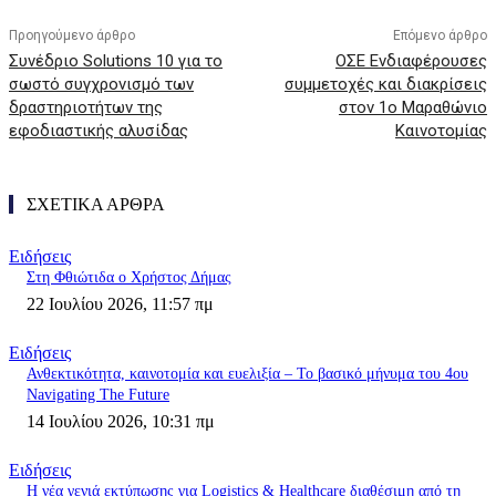
Προηγούμενο άρθρο
Επόμενο άρθρο
Συνέδριο Solutions 10 για το
ΟΣΕ Ενδιαφέρουσες
σωστό συγχρονισμό των
συμμετοχές και διακρίσεις
δραστηριοτήτων της
στον 1ο Μαραθώνιο
εφοδιαστικής αλυσίδας
Καινοτομίας
ΣΧΕΤΙΚΑ ΑΡΘΡΑ
Ειδήσεις
Στη Φθιώτιδα ο Χρήστος Δήμας
22 Ιουλίου 2026, 11:57 πμ
Ειδήσεις
Ανθεκτικότητα, καινοτομία και ευελιξία – Το βασικό μήνυμα του 4ου
Navigating The Future
14 Ιουλίου 2026, 10:31 πμ
Ειδήσεις
Η νέα γενιά εκτύπωσης για Logistics & Healthcare διαθέσιμη από τη