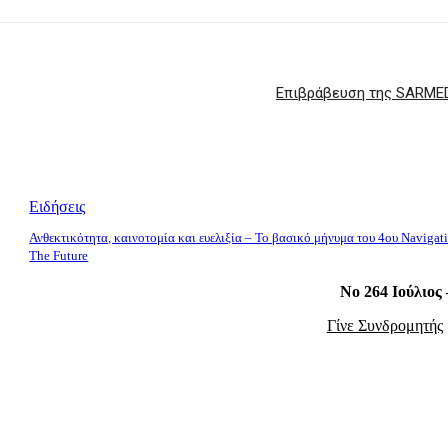
Επιβράβευση της SARMED 
Ειδήσεις
Ανθεκτικότητα, καινοτομία και ευελιξία – Το βασικό μήνυμα του 4ου Navigat
The Future
Νο 264 Ιούλιος
Γίνε Συνδρομητής