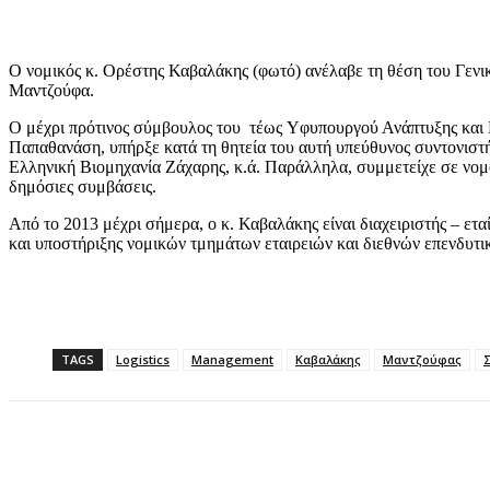
Ο νομικός κ. Ορέστης Καβαλάκης (φωτό) ανέλαβε τη θέση του Γενι
Μαντζούφα.
Ο μέχρι πρότινος σύμβουλος του τέως Yφυπουργού Ανάπτυξης και 
Παπαθανάση, υπήρξε κατά τη θητεία του αυτή υπεύθυνος συντονιστή
Ελληνική Βιομηχανία Ζάχαρης, κ.ά. Παράλληλα, συμμετείχε σε νομοπ
δημόσιες συμβάσεις.
Από το 2013 μέχρι σήμερα, ο κ. Καβαλάκης είναι διαχειριστής – ετα
και υποστήριξης νομικών τμημάτων εταιρειών και διεθνών επενδυτ
TAGS
Logistics
Management
Καβαλάκης
Μαντζούφας
Κοινοποίηση