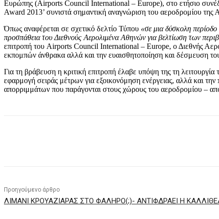
Ευρώπης (Airports Council International – Europe), στο ετήσιο συ
Award 2013’ συνιστά σημαντική αναγνώριση του αεροδρομίου της 
Όπως αναφέρεται σε σχετικό δελτίο Τύπου
«σε μια δύσκολη περίοδο 
προσπάθεια του Διεθνούς Αερολιμένα Αθηνών για βελτίωση των περιβα
επιτροπή του Airports Council International – Europe, ο Διεθνής 
εκπομπών άνθρακα αλλά και την ευαισθητοποίηση και δέσμευση του
Για τη βράβευση η κριτική επιτροπή έλαβε υπόψη της τη λειτουργί
εφαρμογή σειράς μέτρων για εξοικονόμηση ενέργειας, αλλά και τη
απορριμμάτων που παράγονται στους χώρους του αεροδρομίου – απ
Κοινοποίηση
Προηγούμενο άρθρο
ΛΙΜΑΝΙ ΚΡΟΥΑΖΙΑΡΑΣ ΣΤΟ ΦΑΛΗΡΟ(;)- ΑΝΤΙΦΔΡΑΕΙ Η ΚΑΛΛΙΘΕ