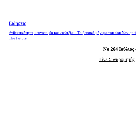
Ειδήσεις
Ανθεκτικότητα, καινοτομία και ευελιξία – Το βασικό μήνυμα του 4ου Navigat
The Future
Νο 264 Ιούλιος
Γίνε Συνδρομητής