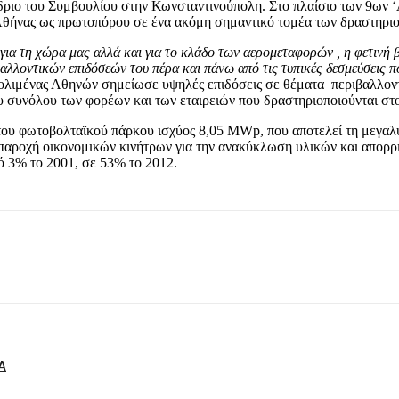
νέδριο του Συμβουλίου στην Κωνσταντινούπολη. Στο πλαίσιο των 9ων 
Αθήνας ως πρωτοπόρου σε ένα ακόμη σημαντικό τομέα των δραστηριο
για τη χώρα μας αλλά και για το κλάδο των αερομεταφορών , η φετινή 
λλοντικών επιδόσεών του πέρα και πάνω από τις τυπικές δεσμεύσεις πο
Αερολιμένας Αθηνών σημείωσε υψηλές επιδόσεις σε θέματα περιβαλλον
 συνόλου των φορέων και των εταιρειών που δραστηριοποιούνται στ
α του φωτοβολταϊκού πάρκου ισχύος 8,05 MWp, που αποτελεί τη μεγα
ν παροχή οικονομικών κινήτρων για την ανακύκλωση υλικών και απο
ό 3% το 2001, σε 53% το 2012.
Α