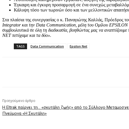
Έγκαιρη και έγκυρη προσαρμογή σε ένα συνεχώς μεταβαλλόμ
Κάλυψη τόσο των τωρινών όσο και των μελλοντικών απαιτήσεω
Στα πλαίσια της συνεργασίας ο κ. Παναγιώτης Καλλάς, Πρόεδρος το
Integrator και την Data Communication, μέλη του Ομίλου EPSILON NE
συμβουλευτικά σε όλη τη διαδικασία, βοηθώντας μας να αναπτύξουμε
NET πετύχαμε και τα δύο».
TAGS
Data Communication
Epsilon Net
Κοινοποίηση
Προηγούμενο άρθρο
Η Eltrak παίρνει τη… «σκυτάλη ζωής» από το Σύλλογο Μεταμοσχ
Πνεύμονα «Η Σκυτάλη»