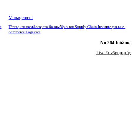
Management
t
Τάσεις και προτάσεις στο 6ο συνέδριο του Supply Chain Institute για τα e-
commerce Logistics
Νο 264 Ιούλιος
Γίνε Συνδρομητής