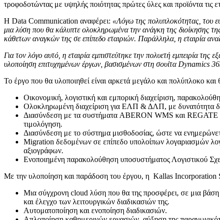
τροφοδοτώντας με υψηλής ποιότητας πρώτες ύλες και προϊόντα τις ετ
Η Data Communication αναφέρει:
«Λόγω της πολυπλοκότητας, του εύ
μια λύση που θα κάλυπτε ολοκληρωμένα την ανάγκη της διοίκησης της
κάθετων αναγκών της σε επίπεδο εταιριών. Παράλληλα, η εταιρία ανα
Για τον λόγο αυτό, η εταιρία εμπιστεύτηκε την πολυετή εμπειρία της 
υλοποίηση επιτυχημένων έργων, βασισμένων στη σουίτα Dynamics 365 κ
Το έργο που θα υλοποιηθεί είναι αρκετά μεγάλο και πολύπλοκο και 
Οικονομική, λογιστική και εμπορική διαχείριση, παρακολούθησ
Ολοκληρωμένη διαχείριση για ΕΛΠ & ΔΛΠ, με δυνατότητα δημι
Διασύνδεση με τα συστήματα ABERON WMS και REGATE SFA γ
τιμολόγηση.
Διασύνδεση με το σύστημα μισθοδοσίας, ώστε να ενημερώνετα
Migration δεδομένων σε επίπεδο υπολοίπων λογαριασμών λογ
αξιογράφων.
Ενοποιημένη παρακολούθηση υποσυστήματος Λογιστικού Σχ
Με την υλοποίηση και παράδοση του έργου, η Kallas Incorporation 
Μια σύγχρονη cloud λύση που θα της προσφέρει, σε μια βάση
και έλεγχο των λειτουργικών διαδικασιών της.
Αυτοματοποίηση και ενοποίηση διαδικασιών.
Απλοποίηση καθημερινών εργασιών, αύξηση της παραγωγικότη