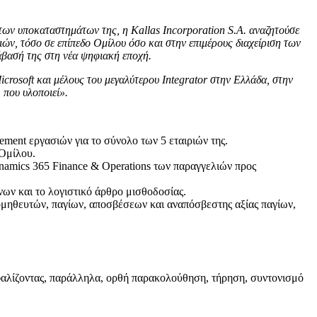
των υποκαταστημάτων της, η Kallas Incorporation S.A. αναζητούσε
ών, τόσο σε επίπεδο Ομίλου όσο και στην επιμέρους διαχείριση των
τάβασή της στη νέα ψηφιακή εποχή.
icrosoft και μέλους του μεγαλύτερου Integrator στην Ελλάδα, στην
 που υλοποιεί».
ement εργασιών για το σύνολο των 5 εταιριών της.
 Ομίλου.
mics 365 Finance & Operations των παραγγελιών προς
ων και το λογιστικό άρθρο μισθοδοσίας.
ομηθευτών, παγίων, αποσβέσεων και αναπόσβεστης αξίας παγίων,
ασφαλίζοντας, παράλληλα, ορθή παρακολούθηση, τήρηση, συντονισμό