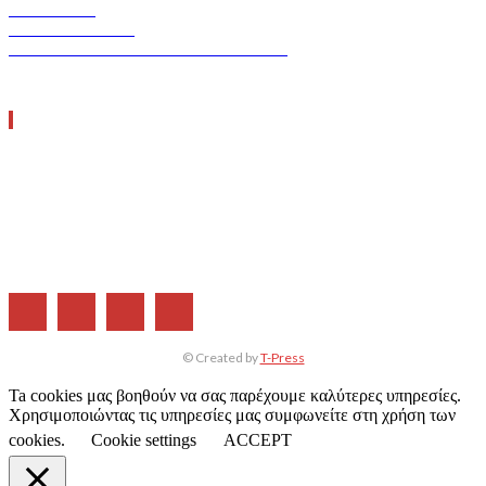
ERGO TEC
INDUSTRY TEC
GREEN TRANSPORT & LOGISTICS
ΧΡΗΣΙΜΑ LINKS
Η ΕΤΑΙΡΕΙΑ ΜΑΣ
ΣΥΝΔΡΟΜΗ
ΔΙΑΦΗΜΙΣΗ
ΤΕΥΧΗ ΠΕΡΙΟΔΙΚΟΥ
© Created by
T-Press
Ta cookies μας βοηθούν να σας παρέχουμε καλύτερες υπηρεσίες.
Χρησιμοποιώντας τις υπηρεσίες μας συμφωνείτε στη χρήση των
cookies.
Cookie settings
ACCEPT