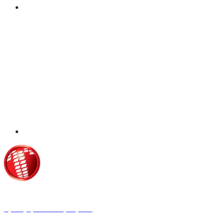
Τροίας 2, 152 35 Βριλήσσια
Τηλέφωνο:
210 68 00 470