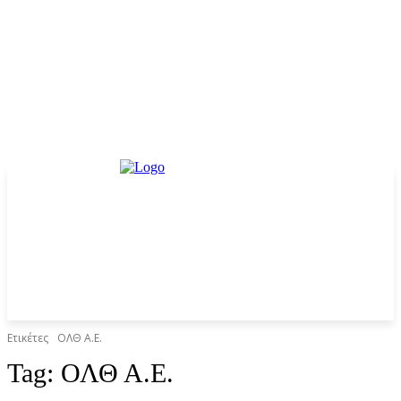
Ετικέτες
ΟΛΘ Α.Ε.
Tag:
ΟΛΘ Α.Ε.