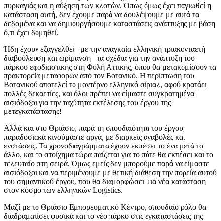
πυρκαγιάς και η αύξηση των κλοπών. Όπως όμως έχει παγιωθεί η
κατάσταση αυτή, δεν έχουμε παρά να δουλέψουμε με αυτά τα
δεδομένα και να δημιουργήσουμε καταστάσεις ανάπτυξης με βάση
ό,τι έχει δομηθεί.
Ήδη έχουν εξαγγελθεί –με την αναγκαία ελληνική τριακονταετή
διαβούλευση και ωρίμανση– τα σχέδια για την ανάπτυξη του
πάρκου εφοδιαστικής στη Φυλή Αττικής, όπου θα μετακομίσουν τα
πρακτορεία μεταφορών από τον Βοτανικό. Η περίπτωση του
Βοτανικού αποτελεί το μοντέρνο ελληνικό σίριαλ, αφού κρατάει
πολλές δεκαετίες, και όλοι πρέπει να είμαστε συγκρατημένα
αισιόδοξοι για την ταχύτητα εκτέλεσης του έργου της
μετεγκατάστασης!
Αλλά και στο Θριάσιο, παρά τη σπουδαιότητα του έργου,
παραδοσιακά κινούμαστε αργά, με διαρκείς αναβολές και
ενστάσεις. Τα χρονοδιαγράμματα έχουν εκπέσει το ένα μετά το
άλλο, και το στοίχημα τώρα παίζεται για το πότε θα εκπέσει και το
τελευταίο στη σειρά. Όμως εμείς δεν μπορούμε παρά να είμαστε
αισιόδοξοι και να περιμένουμε με θετική διάθεση την πορεία αυτού
του σημαντικού έργου, που θα διαμορφώσει μια νέα κατάσταση
στον κόσμο των ελληνικών Logistics.
Μαζί με το Θριάσιο Εμπορευματικό Κέντρο, σπουδαίο ρόλο θα
διαδραματίσει φυσικά και το νέο πάρκο στις εγκαταστάσεις της