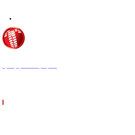
Τροίας 2, 152 35 Βριλήσσια
Τηλέφωνο:
210 68 00 470
Fax:
210 68 00 476,
Email:
tpress@tpress.gr
ΤΑ 9 ΠΕΡΙΟΔΙΚΑ ΜΑΣ
ΘΕΡΜΟΫΔΡΑΥΛΙΚΟΣ
ΗΛΕΚΤΡΟΛΟΓΟΣ
ΜΕΤΑΔΟΣΗ ΙΣΧΥΟΣ
ΕΡΓΟΤΑΞΙΑΚΑ ΘΕΜΑΤΑ