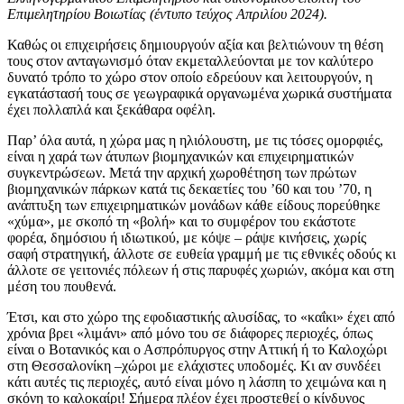
Επιμελητηρίου Βοιωτίας (έντυπο τεύχος Απριλίου 2024).
Καθώς οι επιχειρήσεις δημιουργούν αξία και βελτιώνουν τη θέση
τους στον ανταγωνισμό όταν εκμεταλλεύονται με τον καλύτερο
δυνατό τρόπο το χώρο στον οποίο εδρεύουν και λειτουργούν, η
εγκατάστασή τους σε γεωγραφικά οργανωμένα χωρικά συστήματα
έχει πολλαπλά και ξεκάθαρα οφέλη.
Παρ’ όλα αυτά, η χώρα μας η ηλιόλουστη, με τις τόσες ομορφιές,
είναι η χαρά των άτυπων βιομηχανικών και επιχειρηματικών
συγκεντρώσεων. Μετά την αρχική χωροθέτηση των πρώτων
βιομηχανικών πάρκων κατά τις δεκαετίες του ’60 και του ’70, η
ανάπτυξη των επιχειρηματικών μονάδων κάθε είδους πορεύθηκε
«χύμα», με σκοπό τη «βολή» και το συμφέρον του εκάστοτε
φορέα, δημόσιου ή ιδιωτικού, με κόψε – ράψε κινήσεις, χωρίς
σαφή στρατηγική, άλλοτε σε ευθεία γραμμή με τις εθνικές οδούς κι
άλλοτε σε γειτονιές πόλεων ή στις παρυφές χωριών, ακόμα και στη
μέση του πουθενά.
Έτσι, και στο χώρο της εφοδιαστικής αλυσίδας, το «καΐκι» έχει από
χρόνια βρει «λιμάνι» από μόνο του σε διάφορες περιοχές, όπως
είναι ο Βοτανικός και ο Ασπρόπυργος στην Αττική ή το Καλοχώρι
στη Θεσσαλονίκη –χώροι με ελάχιστες υποδομές. Κι αν συνδέει
κάτι αυτές τις περιοχές, αυτό είναι μόνο η λάσπη το χειμώνα και η
σκόνη το καλοκαίρι! Σήμερα πλέον έχει προστεθεί ο κίνδυνος