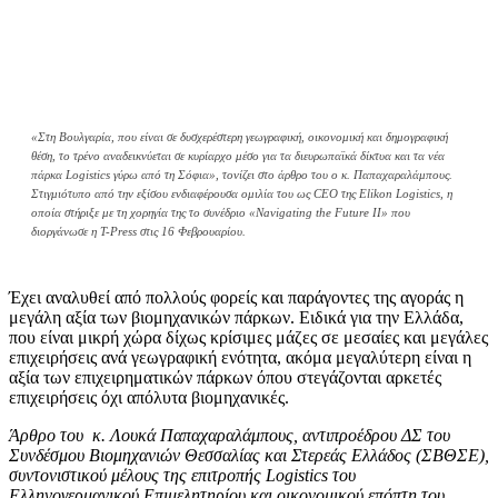
«Στη Βουλγαρία, που είναι σε δυσχερέστερη γεωγραφική, οικονομική και δημογραφική
θέση, το τρένο αναδεικνύεται σε κυρίαρχο μέσο για τα διευρωπαϊκά δίκτυα και τα νέα
πάρκα Logistics γύρω από τη Σόφια», τονίζει στο άρθρο του ο κ. Παπαχαραλάμπους.
Στιγμιότυπο από την εξίσου ενδιαφέρουσα ομιλία του ως CEO της Elikon Logistics, η
οποία στήριξε με τη χορηγία της το συνέδριο «Navigating the Future II» που
διοργάνωσε η T-Press στις 16 Φεβρουαρίου.
Έχει αναλυθεί από πολλούς φορείς και παράγοντες της αγοράς η
μεγάλη αξία των βιομηχανικών πάρκων. Ειδικά για την Ελλάδα,
που είναι μικρή χώρα δίχως κρίσιμες μάζες σε μεσαίες και μεγάλες
επιχειρήσεις ανά γεωγραφική ενότητα, ακόμα μεγαλύτερη είναι η
αξία των επιχειρηματικών πάρκων όπου στεγάζονται αρκετές
επιχειρήσεις όχι απόλυτα βιομηχανικές.
Άρθρο του κ. Λουκά Παπαχαραλάμπους, αντιπροέδρου ΔΣ του
Συνδέσμου Βιομηχανιών Θεσσαλίας και Στερεάς Ελλάδος (ΣΒΘΣΕ),
συντονιστικού μέλους της επιτροπής Logistics του
Ελληνογερμανικού Επιμελητηρίου και οικονομικού επόπτη του