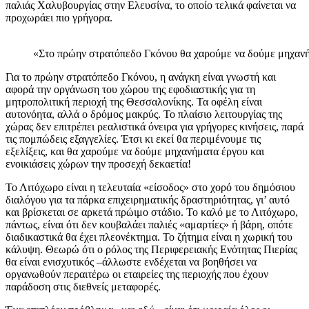
παλιάς Χαλυβουργίας στην Ελευσίνα, το οποίο τελικά φαίνεται να
προχωράει πιο γρήγορα.
«Στο πρώην στρατόπεδο Γκόνου θα χαρούμε να δούμε μηχανήμ
Για το πρώην στρατόπεδο Γκόνου, η ανάγκη είναι γνωστή και
αφορά την οργάνωση του χώρου της εφοδιαστικής για τη
μητροπολιτική περιοχή της Θεσσαλονίκης. Τα οφέλη είναι
αυτονόητα, αλλά ο δρόμος μακρύς. Το πλαίσιο λειτουργίας της
χώρας δεν επιτρέπει ρεαλιστικά όνειρα για γρήγορες κινήσεις, παρά
τις πομπώδεις εξαγγελίες. Έτσι κι εκεί θα περιμένουμε τις
εξελίξεις, και θα χαρούμε να δούμε μηχανήματα έργου και
ενοικιάσεις χώρων την προσεχή δεκαετία!
Το Λιτόχωρο είναι η τελευταία «είσοδος» στο χορό του δημόσιου
διαλόγου για τα πάρκα επιχειρηματικής δραστηριότητας, γι’ αυτό
και βρίσκεται σε αρκετά πρώιμο στάδιο. Το καλό με το Λιτόχωρο,
πάντως, είναι ότι δεν κουβαλάει παλιές «αμαρτίες» ή βάρη, οπότε
διαδικαστικά θα έχει πλεονέκτημα. Το ζήτημα είναι η χωρική του
κάλυψη. Θεωρώ ότι ο ρόλος της Περιφερειακής Ενότητας Πιερίας
θα είναι ενισχυτικός –άλλωστε ενδέχεται να βοηθήσει να
οργανωθούν περαιτέρω οι εταιρείες της περιοχής που έχουν
παράδοση στις διεθνείς μεταφορές.