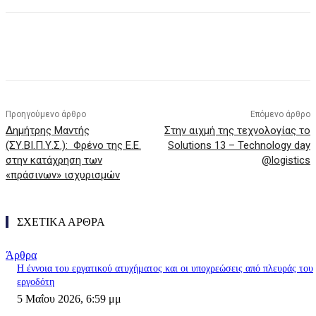
Προηγούμενο άρθρο
Επόμενο άρθρο
Δημήτρης Μαντής
Στην αιχμή της τεχνολογίας το
(ΣΥ.ΒΙ.Π.Υ.Σ.): Φρένο της Ε.Ε.
Solutions 13 – Technology day
στην κατάχρηση των
@logistics
«πράσινων» ισχυρισμών
ΣΧΕΤΙΚΑ ΑΡΘΡΑ
Άρθρα
Η έννοια του εργατικού ατυχήματος και οι υποχρεώσεις από πλευράς του
εργοδότη
5 Μαΐου 2026, 6:59 μμ