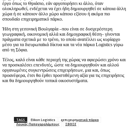
έργο όπως το Θριάσιο, εάν αργοπορήσει κι άλλο, όταν
ολοκληρωθεί, ενδέχεται να έχει ήδη δημιουργηθεί σε κάποια άλλη
χώρα ή σε κάποιον άλλο χώρο κάποιο εξίσου ή ακόμα πιο
σπουδαίο επιχειρηματικό πάρκο.
Ήδη στη γειτονική Βουλγαρία –που είναι σε δυσχερέστερη
γεωγραφική, οικονομική αλλά και δημογραφική θέση– γίνονται
πράγματα σχετικά με το τρένο, το οποίο ανατέλλει ως κυρίαρχο
μέσο για τα διευρωπαϊκά δίκτυα και τα νέα πάρκα Logistics γύρω
από τη Σόφια.
Τέλος, καλό είναι κάθε περιοχή της χώρας να αφιερώσει χρόνο και
να προσκαλέσει επενδυτές, ώστε να δημιουργηθούν και αλλού
οργανωμένες συγκεντρώσεις επιχειρήσεων, μια και, όπως
προανέφερα, έτσι θα έρθει προστιθέμενη αξία για τις επιχειρήσεις
και θα δημιουργηθούν τοπικά οικοσυστήματα.
TAGS
Elikon Logistics
εεπιχειρηματικά πάρκα
Λουκάς Παπαχαραλάμπους
ΣΒΘΣΕ