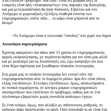
Ένα επιπλέον πρόβλημα –και εδώ– είναι ότι μοιραία όλες οι
εταιρείες είναι ήδη «πλασαρισμένες» στις παρυφές της Κατερίνης,
και μια μετεγκατάσταση θα ήταν δύσκολη. Εξάλλου και στο
Λιτόχωρο οι χωροταξικές εξελίξεις σταθερά έπονται των
επιχειρηματικών, οπότε πάλι… το κάρο είναι μπροστά από το
άλογο!
«Το Λιτόχωρο είναι η τελευταία “είσοδος” στο χορό του δημόσ
Αυτονόητα συμπεράσματα
Έχοντας αφιερώσει πια πάνω από 15 χρόνια σε επιχειρηματικούς
φορείς εκπροσώπησης, με περίσσεια αγάπη για τον τόπο μας αλλά
και με ρεαλισμό για τις δυνατότητές του, έχω καταλήξει ότι όλα
είναι θέμα ταχύτητας και ξεκάθαρου πλαισίου λειτουργίας.
Στη χώρα μας το πλαίσιο λειτουργίας δεν ευνοεί ούτε την
επιχειρηματικότητα ούτε το δομημένο ρίσκο· άρα δεν είναι πόλος
έλξης επενδύσεων. Ελλείψει επενδύσεων, όμως, αναλωνόμαστε
σε τοπικά συμφέροντα, σε κόντρες μικρών επιχειρηματικών
σκοπιμοτήτων που επιτείνουν το πρόβλημα, καθώς και σε ένα
πλεόνασμα εξαγγελιών χωρίς συνοδεία ανάλογων έργων.
Σε έναν κόσμο, όμως, που αλλάζει με απίστευτους ρυθμούς, το
γρήγορο ψάρι προσπερνάει το αργό. Όσο σπουδαίο κι αν είναι ένα